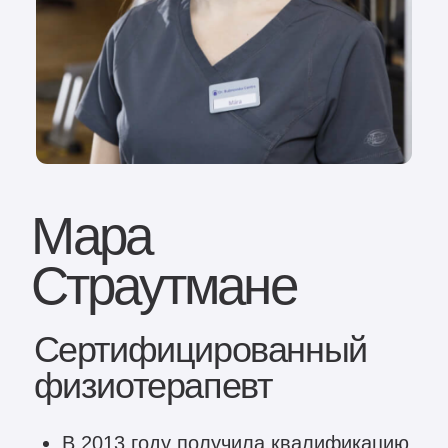
Мара
Страутмане
Сертифицированный
физиотерапевт
В 2013 году получила квалификацию
специалиста по физиотерапии и
степень бакалавра.
В 2016 году получила степень
магистра в области
здравоохранения.
Дополнительные курсы:
Фасциальная манипуляция по Стекко
(1-й уровень), 2026 год.
Семинар LFA «Эндопротезирование
крупных суставов: новейшие
клинические и научные выводы в