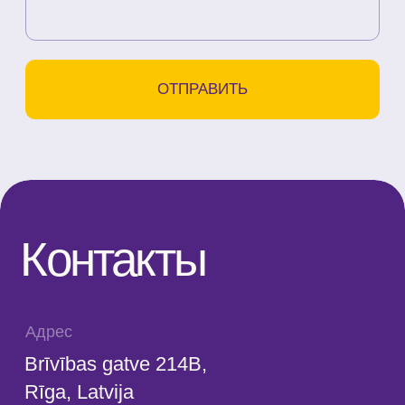
Условия оказания услуг
Политика конфиденциальности
SIA "KINEZIS", Рег. номер
40203177590
Код медицинского учреждения
010001956
© 2023. Все права защищены.
Центр доктора Бубновского в
Риге