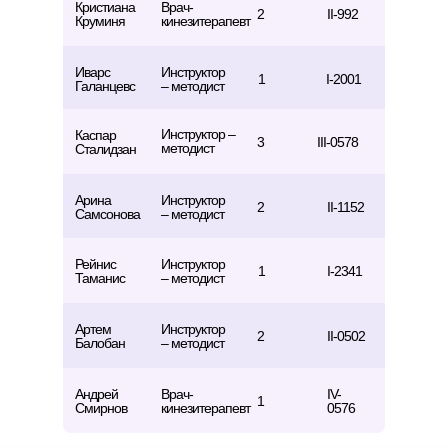
Кристиана
Врач-
2
II-992
Круминя
кинезитерапевт
Иварс
Инструктор
1
I-2001
Галанцевс
– методист
Инструктор –
Записаться
Каспар
3
III-0578
методист
Сталидзан
на консультацию
Арина
Инструктор
2
II-1152
Самсонова
– методист
Как вас зовут?*
Рейнис
Инструктор
1
I-2341
Таманис
– методист
Эл. адрес*
Артем
Инструктор
2
II-0502
Балобан
– методист
Андрей
Врач-
IV-
Ваш телефон*
1
Смирнов
кинезитерапевт
0576
+371