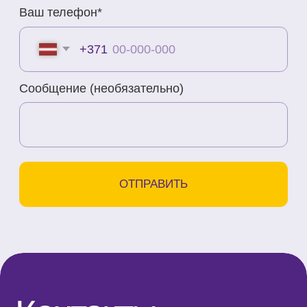
Телефон
+371 23 271 732
Эл. адрес
info@bubnovsky.lv
Пн–Пт : 8.00–22.00
Сб : 9.00–18.00
Вс : 10.00–15.00
Условия оказания услуг
Политика конфиденциальности
SIA "KINEZIS", Рег. номер
40203177590
Код медицинского учреждения
010001956