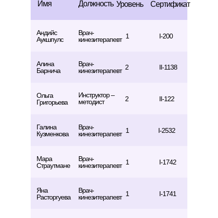
Имя
Должность
Уровень
Сертификат
Андийс
Врач-
1
I-200
Аукшпулс
кинезитерапевт
Алина
Врач-
2
II-1138
Барнича
кинезитерапевт
Инструктор –
Ольга
2
II-122
методист
Григорьева
Галина
Врач-
1
I-2532
Кузменкова
кинезитерапевт
Мара
Врач-
1
I-1742
Страутмане
кинезитерапевт
Яна
Врач-
1
I-1741
Расторгуева
кинезитерапевт