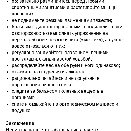
обязательно разминайтесь перед любыми
спортивными занятиями и растягивайте мышцы
после них;
не поднимайте резкими движениями тяжести;
больным с диагностированным спондилолистезом
с осторожностью выполнять упражнения на
переразгибание позвоночника («мостик»), а лучше
вовсе отказаться от них;
регулярно занимайтесь плаванием, пешими
прогулками, скандинавской ходьбой;
распределяйте вес на обе руки и ноги одинаково;
откажитесь от курения и алкоголя;
рационально питайтесь и не допускайте
Записаться
образования лишнего веса;
на консультацию
следите за балансом полезных веществ в
организме;
спите и отдыхайте на ортопедическом матрасе и
Как вас зовут?*
подушке.
Заключение
Несмотря на то, что заболевание является