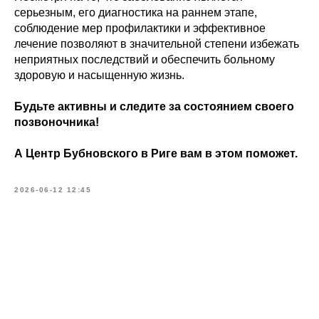
Эл. адрес*
серьезным, его диагностика на раннем этапе,
соблюдение мер профилактики и эффективное
лечение позволяют в значительной степени избежать
неприятных последствий и обеспечить больному
Ваш телефон*
здоровую и насыщенную жизнь.
+371
Будьте активны и следите за состоянием своего
Сообщение (необязательно)
позвоночника!
А Центр Бубновского в Риге вам в этом поможет.
ОТПРАВИТЬ
2026-06-12 12:45
Контакты