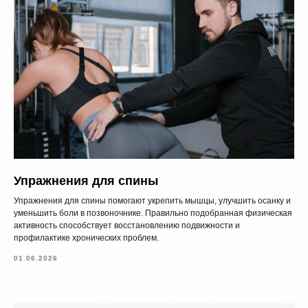
Сб : 9.00–18.00
Вс : 10.00–15.00
Условия оказания услуг
Политика конфиденциальности
SIA "KINEZIS", Рег. номер 40203177590
Физиотерапевт в Риге | Центр Доктора
Бубновского
Код медицинского учреждения 010001956
Упражнения для спины
© 2023. Все права защищены.
Центр доктора Бубновского в Риге
Упражнения для спины помогают укрепить мышцы, улучшить осанку и
уменьшить боли в позвоночнике. Правильно подобранная физическая
активность способствует восстановлению подвижности и
профилактике хронических проблем.
01.06.2026