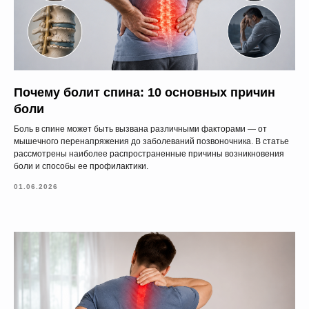
Как вас зовут?*
Эл. адрес*
Почему болит спина: 10 основных причин
боли
Боль в спине может быть вызвана различными факторами — от
мышечного перенапряжения до заболеваний позвоночника. В статье
Ваш телефон*
рассмотрены наиболее распространенные причины возникновения
боли и способы ее профилактики.
+371
01.06.2026
Сообщение (необязательно)
ОТПРАВИТЬ