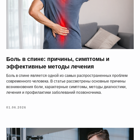
Контакты
Адрес
Brīvības gatve 214B,
Rīga, Latvija
Боль в спине: причины, симптомы и
эффективные методы лечения
Как добраться
Боль в спине является одной из самых распространенных проблем
современного человека. В статье рассмотрены основные причины
Телефон
возникновения боли, характерные симптомы, методы диагностики,
+371 23 271 732
лечения и профилактики заболеваний позвоночника.
Эл. адрес
01.06.2026
info@bubnovsky.lv
Пн–Пт : 8.00–22.00