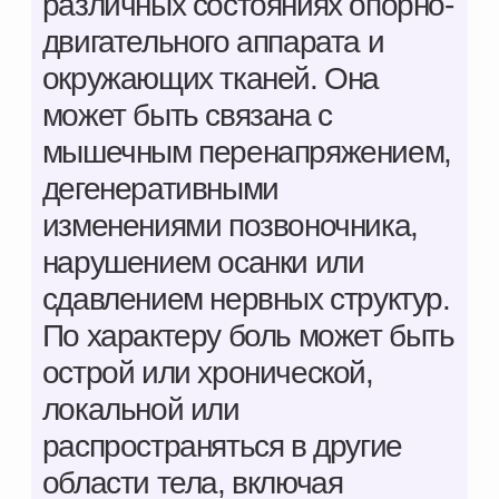
изменениями позвоночника,
нарушением осанки или
сдавлением нервных структур.
По характеру боль может быть
острой или хронической,
локальной или
распространяться в другие
области тела, включая
конечности. Причины боли в
спине разнообразны и
включают как
функциональные, так и
структурные изменения. Для
точного определения
источника боли требуется
комплексная оценка состояния
позвоночника, мышц и
нервной системы