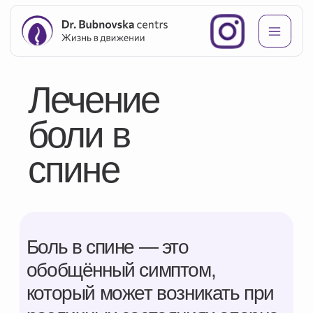
Лечение
боли в
спине
Боль в спине — это
обобщённый симптом,
который может возникать при
различных состояниях опорно-
двигательного аппарата и
окружающих тканей. Она
может быть связана с
мышечным перенапряжением,
дегенеративными