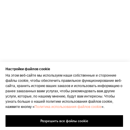
Brīvības gatve 214B,
Rīga, Latvija
Как добраться
Телефон
+371 23 271 732
Эл. адрес
info@bubnovsky.lv
Настройки файлов cookie
На этом веб-сайте мы используем наши собственные и сторонние
файлы cookie, чтобы обеспечить правильное функционирование веб-
сайта, хранить историю ваших заказов и использовать информацию о
Пн–Пт : 8.00–22.00
ранее заказанных вами услугах, чтобы рекомендовать вам другие
Сб : 9.00–18.00
услуги, которые, по нашему мнению, будут вам интересны. Чтобы
Вс : 10.00–15.00
узнать больше о нашей политике использования файлов cookie,
нажмите кнопку «
Политика использования файлов cookie
».
Разрешить все файлы cookie