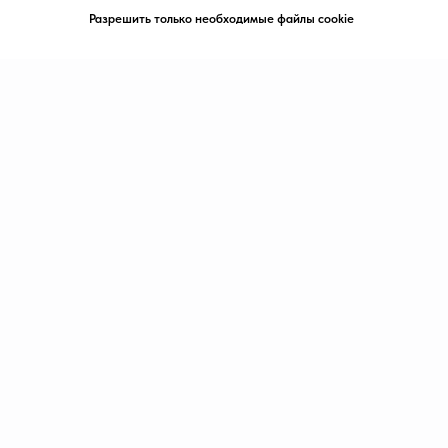
Условия оказания услуг
Разрешить только необходимые файлы cookie
Политика конфиденциальности
SIA "KINEZIS", Рег. номер 40203177590
Физиотерапевт в Риге | Центр Доктора
Бубновского
Код медицинского учреждения 010001956
© 2023. Все права защищены.
Центр доктора Бубновского в Риге