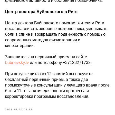
физической активности и состояния позвоночника.
Центр доктора Бубновского в Риге
Записаться
Центр доктора Бубновского помогает жителям Риги
на консультацию
восстанавливать здоровье позвоночника, уменьшать
боли в спине и возвращать подвижность с помощью
современных методов физиотерапии и
Как вас зовут?*
кинезитерапии.
Запишитесь на первичный прием на сайте
bubnovsky.lv
или по телефону +37123271732.
Эл. адрес*
При покупке цикла из 12 занятий вы получите
бесплатный первичный прием, а также две
Ваш телефон*
промежуточные консультации у лечащего врача после
6-го и 11-го занятия для оценки прогресса и
+371
корректировки программы восстановления.
Сообщение (необязательно)
2026-06-01 11:17