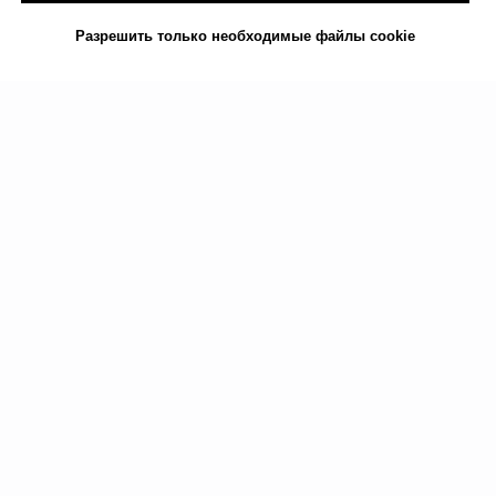
© 2023. Все права защищены.
Центр доктора Бубновского в Риге
Разрешить только необходимые файлы cookie