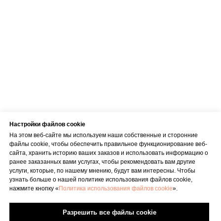
+371 23 271 732
Эл. адрес
info@bubnovsky.lv
Пн–Пт : 8.00–22.00
Сб : 9.00–18.00
Вс : 10.00–15.00
Настройки файлов cookie
На этом веб-сайте мы используем наши собственные и сторонние
файлы cookie, чтобы обеспечить правильное функционирование веб-
сайта, хранить историю ваших заказов и использовать информацию о
ранее заказанных вами услугах, чтобы рекомендовать вам другие
Условия оказания услуг
услуги, которые, по нашему мнению, будут вам интересны. Чтобы
Политика конфиденциальности
узнать больше о нашей политике использования файлов cookie,
нажмите кнопку «
Политика использования файлов cookie
».
SIA "KINEZIS", Рег. номер 40203177590
Физиотерапевт в Риге | Центр Доктора
Бубновского
Разрешить все файлы cookie
Код медицинского учреждения 010001956