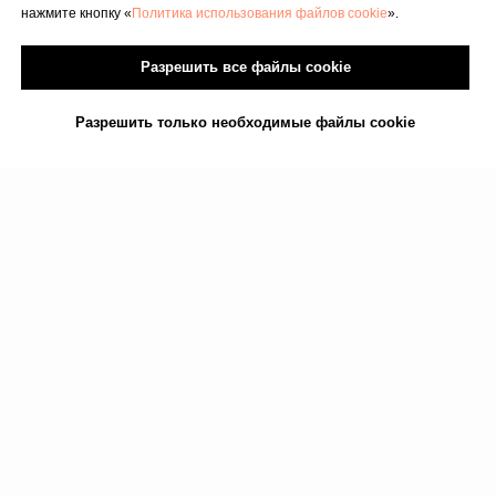
Физиотерапевт в Риге | Центр Доктора
нажмите кнопку «
Политика использования файлов cookie
».
Бубновского
Код медицинского учреждения 010001956
© 2023. Все права защищены.
Разрешить все файлы cookie
Центр доктора Бубновского в Риге
Разрешить только необходимые файлы cookie