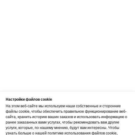
Как добраться
Телефон
+371 23 271 732
Эл. адрес
info@bubnovsky.lv
Пн–Пт : 8.00–22.00
Сб : 9.00–18.00
Вс : 10.00–15.00
Настройки файлов cookie
На этом веб-сайте мы используем наши собственные и сторонние
файлы cookie, чтобы обеспечить правильное функционирование веб-
сайта, хранить историю ваших заказов и использовать информацию о
Условия оказания услуг
ранее заказанных вами услугах, чтобы рекомендовать вам другие
Политика конфиденциальности
услуги, которые, по нашему мнению, будут вам интересны. Чтобы
узнать больше о нашей политике использования файлов cookie,
SIA "KINEZIS", Рег. номер 40203177590