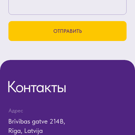
Условия оказания услуг
Политика конфиденциальности
SIA "KINEZIS", Рег. номер
40203177590
Код медицинского учреждения
010001956
© 2023. Все права защищены.
Центр доктора Бубновского в
Риге