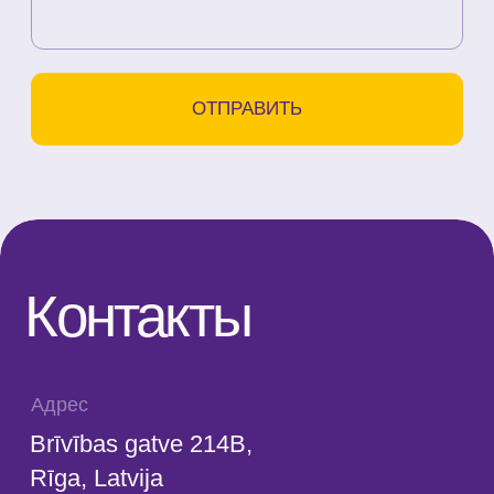
Условия оказания услуг
Политика конфиденциальности
SIA "KINEZIS", Рег. номер
40203177590
Код медицинского учреждения
010001956
© 2023. Все права защищены.
Центр доктора Бубновского в
Риге