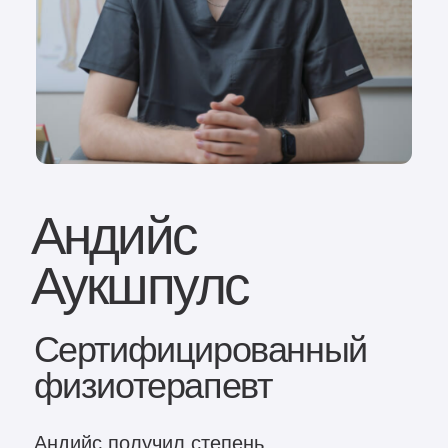
Андийс
Аукшпулс
Сертифицированный
физиотерапевт
Андийс получил степень
профессионального бакалавриата в
области здравоохранения с
квалификацией физиотерапевта в
Латвийской академии спортивной
педагогики.
В 2022 году окончил Latvijas Sporta
pedagoģijas akadēmija, получив
профессиональную степень бакалавра в
области здравоохранения и
квалификацию физиотерапевта.
Дополнительные курсы:
Международный сертификат
«Классический массаж всего тела»,