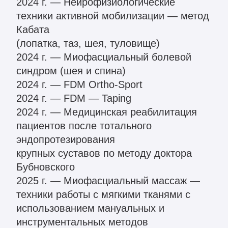
Записаться
на консультацию
Как вас зовут?*
Эл. адрес*
Ваш телефон*
+371
Сообщение (необязательно)