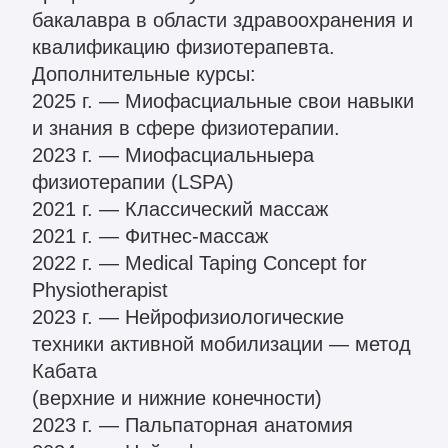
Кабата
(верхние и нижние конечности)
2023 г. — Пальпаторная анатомия
2024 г. — Нейрофизиологические
техники активной мобилизации — метод
Кабата
(лопатка, таз, шея, туловище)
2024 г. — Миофасциальный болевой
синдром (шея и спина)
2024 г. — FDM Ortho-Sport
2024 г. — FDM — Taping
2024 г. — Медицинская реабилитация
пациентов после тотального
эндопротезирования
крупных суставов по методу доктора
Бубновского
2025 г. — Миофасциальный массаж —
техники работы с мягкими тканями с
использованием мануальных и
инструментальных методов
2025 г. — Миофасциальные меридианы