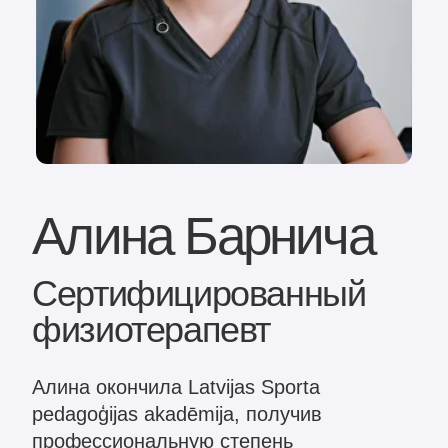
Алина Барнича
Сертифицированный
физиотерапевт
Алина окончила Latvijas Sporta
pedagoģijas akadēmija, получив
профессиональную степень
бакалавра в области здравоохранения и
квалификацию физиотерапевта.
Дополнительные курсы:
2025 г. — Миофасциальные свои навыки
и знания в сфере физиотерапии.
2023 г. — Миофасциальныера
физиотерапии (LSPA)
2021 г. — Классический массаж
2021 г. — Фитнес-массаж
2022 г. — Medical Taping Concept for
Physiotherapist
2023 г. — Нейрофизиологические
техники активной мобилизации — метод