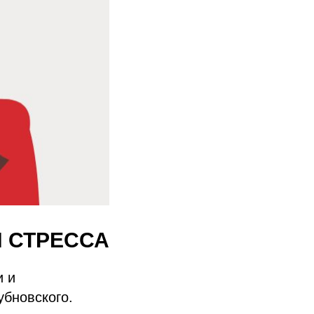
И СТРЕССА
и и
убновского.