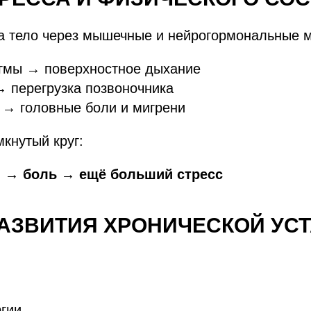
на тело через мышечные и нейрогормональные 
гмы → поверхностное дыхание
→ перегрузка позвоночника
 → головные боли и мигрени
кнутый круг:
м → боль → ещё больший стресс
РАЗВИТИЯ ХРОНИЧЕСКОЙ УС
гии