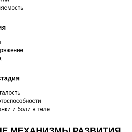
ляемость
ия
и
ряжение
а
стадия
талость
отоспособности
нки и боли в теле
Е МЕХАНИЗМЫ РАЗВИТИЯ