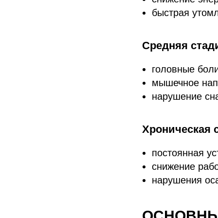
быстрая утом
Средняя стад
головные бол
мышечное нап
нарушение сн
Хроническая 
постоянная ус
снижение раб
нарушения оса
ОСНОВНЫ