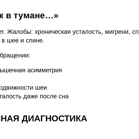
ак в тумане…»
ет. Жалобы: хроническая усталость, мигрени, с
 в шее и спине.
обращении:
ышечная асимметрия
подвижности шеи
талость даже после сна
НАЯ ДИАГНОСТИКА