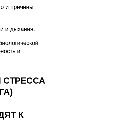
но и причины
и и дыхания.
биологической
ность и
И СТРЕССА
ГА)
ДЯТ К