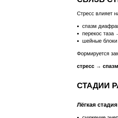
Стресс влияет 
спазм диафра
перекос таза 
шейные блоки
Формируется зам
стресс → спаз
СТАДИИ 
Лёгкая стадия
снижение энер