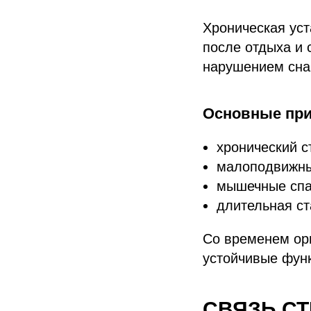
Хроническая уст
после отдыха и 
нарушением сна
Основные пр
хронический с
малоподвижны
мышечные спа
длительная ст
Со временем ор
устойчивые фун
СВЯЗЬ С