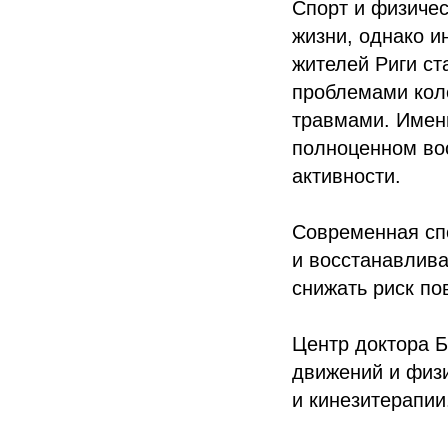
Спорт и физичес
жизни, однако и
жителей Риги с
проблемами коле
травмами. Именн
полноценном во
активности.
Современная спо
и восстанавлив
снижать риск по
Центр доктора Б
движений и физ
и кинезитерапии