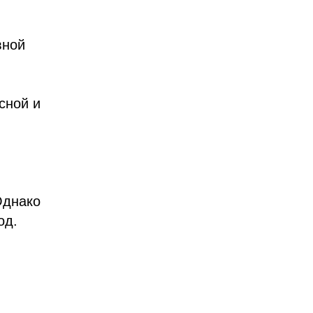
вной
сной и
Однако
од.