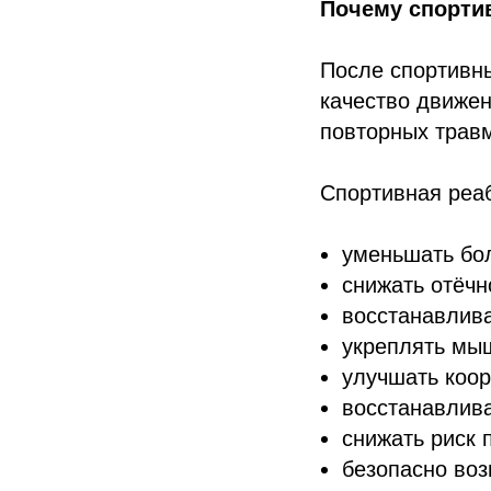
Почему спорти
После спортивны
качество движен
повторных травм
Спортивная реа
уменьшать бо
снижать отёчн
восстанавлива
укреплять мы
улучшать коо
восстанавлива
снижать риск 
безопасно воз