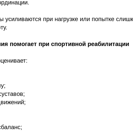
ординации.
ы усиливаются при нагрузке или попытке слиш
ту.
пия помогает при спортивной реабилитации
ценивает:
у;
суставов;
движений;
;
баланс;