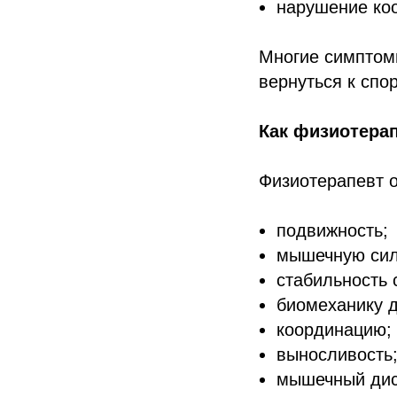
нарушение ко
Многие симптом
вернуться к спор
Как физиотера
Физиотерапевт о
подвижность;
мышечную сил
стабильность 
биомеханику 
координацию;
выносливость
мышечный дис