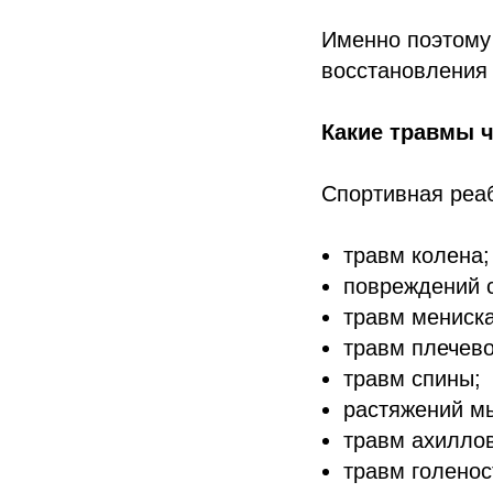
Именно поэтому
восстановления 
Какие травмы 
Спортивная реа
травм колена;
повреждений с
травм мениска
травм плечево
травм спины;
растяжений м
травм ахилло
травм голенос