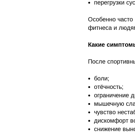
перегрузки су
Особенно часто 
фитнеса и людя
Какие симптом
После спортивн
боли;
отёчность;
ограничение д
мышечную сла
чувство неста
дискомфорт в
снижение вын