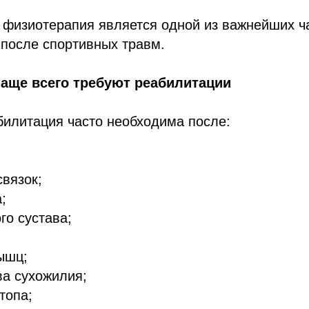
 физиотерапия является одной из важнейших ч
после спортивных травм.
чаще всего требуют реабилитации
билитация часто необходима после:
вязок;
;
го сустава;
ышц;
ва сухожилия;
топа;