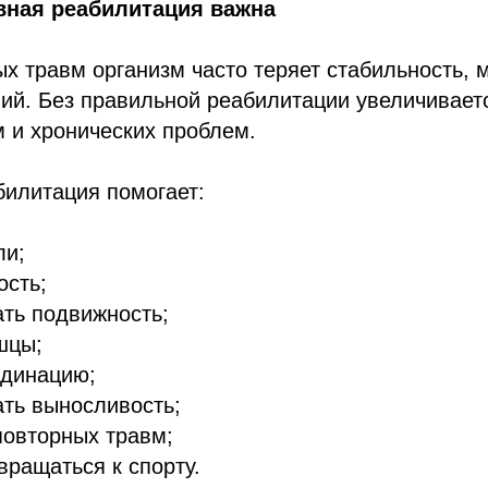
вная реабилитация важна
х травм организм часто теряет стабильность,
ий. Без правильной реабилитации увеличивает
 и хронических проблем.
билитация помогает:
ли;
ость;
ть подвижность;
шцы;
рдинацию;
ть выносливость;
повторных травм;
вращаться к спорту.