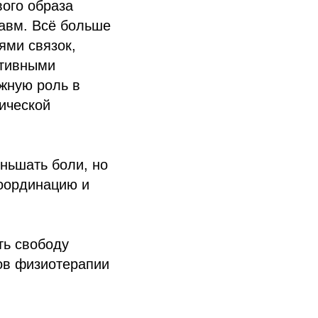
вого образа
равм. Всё больше
ями связок,
ртивными
жную роль в
ической
ньшать боли, но
координацию и
ть свободу
ов физиотерапии