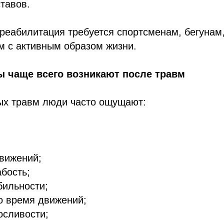
ставов.
реабилитация требуется спортсменам, бегунам
м с активным образом жизни.
ы чаще всего возникают после травм
ых травм люди часто ощущают:
вижений;
бость;
бильности;
о время движений;
осливости;