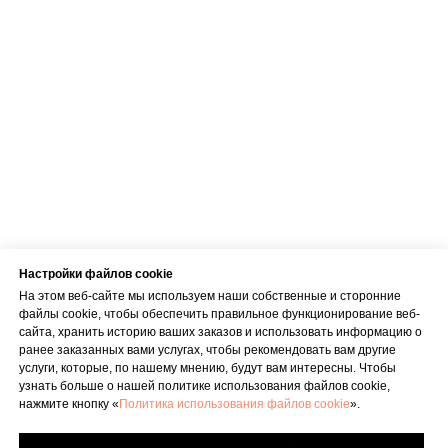
Пн–Пт : 8.00–22.00
Сб : 9.00–18.00
Вс : 10.00–15.00
Условия оказания услуг
Политика конфиденциальности
Настройки файлов cookie
SIA "KINEZIS", Рег. номер 40203177590
Физиотерапевт в Риге | Центр Доктора
На этом веб-сайте мы используем наши собственные и сторонние
Бубновского
файлы cookie, чтобы обеспечить правильное функционирование веб-
Код медицинского учреждения 010001956
сайта, хранить историю ваших заказов и использовать информацию о
© 2023. Все права защищены.
ранее заказанных вами услугах, чтобы рекомендовать вам другие
Центр доктора Бубновского в Риге
услуги, которые, по нашему мнению, будут вам интересны. Чтобы
узнать больше о нашей политике использования файлов cookie,
нажмите кнопку «
Политика использования файлов cookie
».