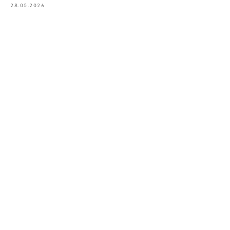
28.05.2026
Записаться
на консультацию
Как вас зовут?*
Эл. адрес*
Ваш телефон*