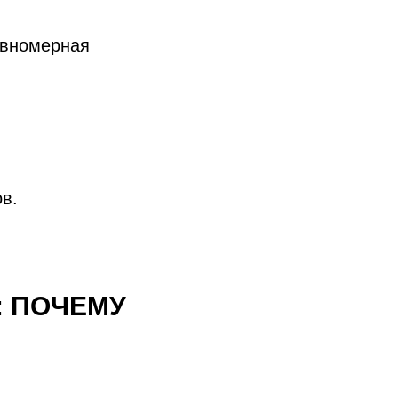
авномерная
в.
: ПОЧЕМУ