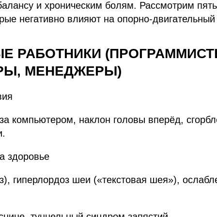
алансу и хроническим болям. Рассмотрим пят
рые негативно влияют на опорно-двигательный 
ЫЕ РАБОТНИКИ (ПРОГРАММИСТ
РЫ, МЕНЕДЖЕРЫ)
вия
за компьютером, наклон головы вперёд, сгорбл
и.
на здоровье
з), гиперлордоз шеи («текстовая шея»), ослаб
снице, туннельный синдром запястий.