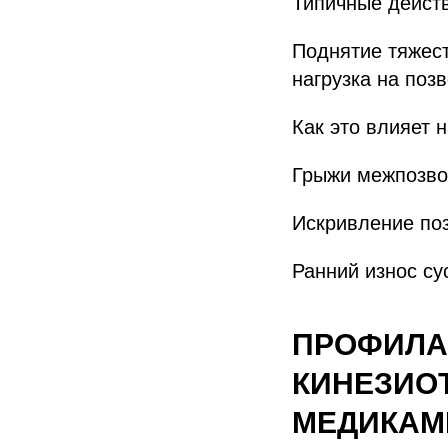
Типичные дейст
Поднятие тяжест
нагрузка на поз
Как это влияет 
Грыжи межпозвон
Искривление поз
Ранний износ сус
ПРОФИЛА
КИНЕЗИО
МЕДИКАМ