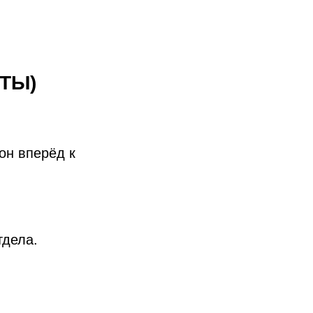
ТЫ)
он вперёд к
тдела.