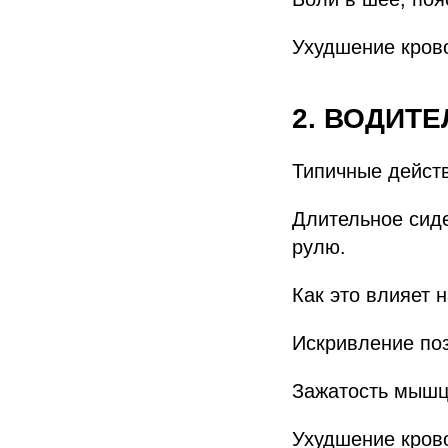
Ухудшение крово
2. ВОДИТ
Типичные дейст
Длительное сиде
рулю.
Как это влияет 
Искривление поз
Зажатость мышц 
Ухудшение крово