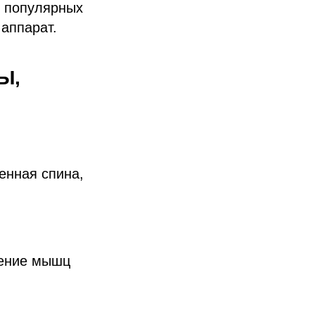
ь популярных
аппарат.
Ы,
енная спина,
ление мышц