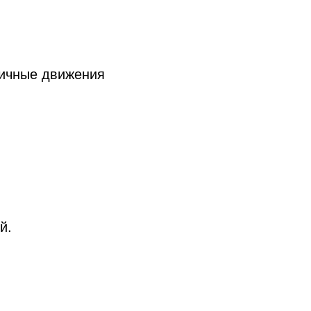
ричные движения
й.