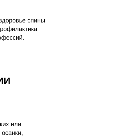
 здоровье спины
профилактика
офессий.
ИИ
ких или
 осанки,