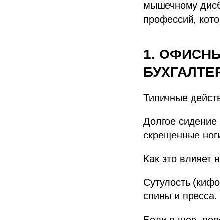
мышечному дисб
профессий, кото
1. ОФИСН
БУХГАЛТЕ
Типичные дейст
Долгое сидение 
скрещенные ног
Как это влияет 
Сутулость (кифо
спины и пресса.
Боли в шее, поя