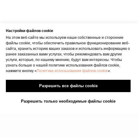
Условия оказания услуг
Настройки файлов cookie
На этом веб-сайте мы используем наши собственные и сторонние
Политика конфиденциальности
файлы cookie, чтобы обеспечить правильное функционирование веб-
SIA "KINEZIS", Рег. номер 40203177590
сайта, хранить историю ваших заказов и использовать информацию о
Физиотерапевт в Риге | Центр Доктора
ранее заказанных вами услугах, чтобы рекомендовать вам другие
Бубновского
услуги, которые, по нашему мнению, будут вам интересны. Чтобы
Код медицинского учреждения 010001956
узнать больше о нашей политике использования файлов cookie,
© 2023. Все права защищены.
Центр доктора Бубновского в Риге
нажмите кнопку «
Политика использования файлов cookie
».
Разрешить все файлы cookie
Разрешить только необходимые файлы cookie