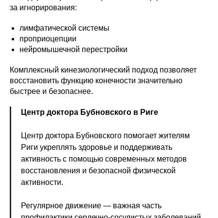
за игнорирования:
лимфатической системы
проприоцепции
нейромышечной перестройки
Комплексный кинезиологический подход позволяет
восстановить функцию конечности значительно
быстрее и безопаснее.
Центр доктора Бубновского в Риге
Центр доктора Бубновского помогает жителям
Риги укреплять здоровье и поддерживать
активность с помощью современных методов
Записаться
восстановления и безопасной физической
на консультацию
активности.
Регулярное движение — важная часть
Как вас зовут?*
профилактики сердечно-сосудистых заболеваний,