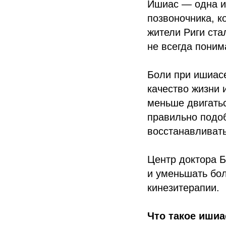
Ишиас — одна и
позвоночника, к
жители Риги ста
не всегда поним
Боли при ишиасе
качество жизни 
меньше двигатьс
правильно подоб
восстанавливат
Центр доктора Б
и уменьшать бо
кинезитерапии.
Что такое ишиа