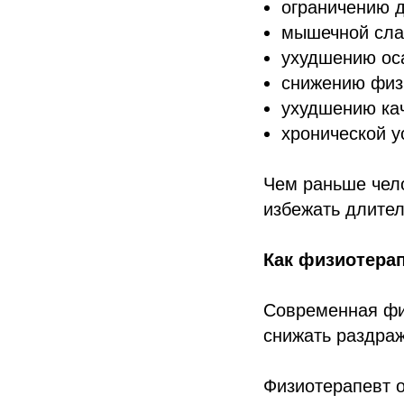
ограничению 
мышечной сла
ухудшению ос
снижению физи
ухудшению кач
хронической у
Чем раньше чело
избежать длите
Как физиотера
Современная физ
снижать раздраж
Физиотерапевт о