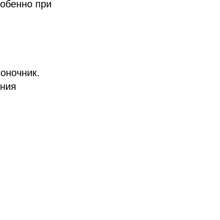
собенно при
оночник.
ения