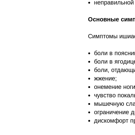
неправильной 
Основные сим
Симптомы ишиас
боли в поясни
боли в ягодиц
боли, отдающи
жжение;
онемение ноги
чувство покал
мышечную сла
ограничение д
дискомфорт пр