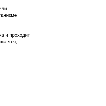
или
ганизме
ка и проходит
ажается,