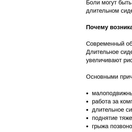
Боли могут быть
длительном сиде
Почему возник
Современный обр
Длительное сид
увеличивают рис
Основными прич
малоподвижны
работа за ком
длительное си
поднятие тяже
грыжа позвоно