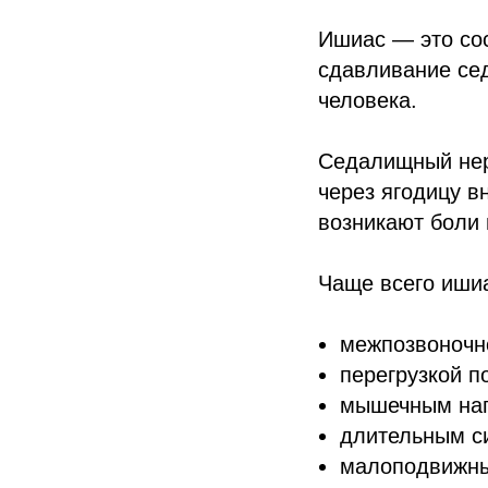
Ишиас — это сос
сдавливание сед
человека.
Седалищный нер
через ягодицу в
возникают боли 
Чаще всего ишиа
межпозвоночн
перегрузкой п
мышечным на
длительным с
малоподвижны