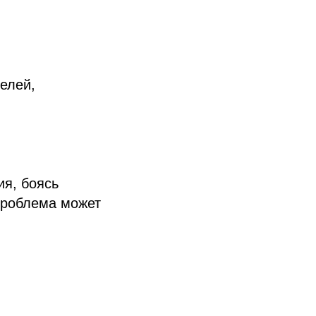
елей,
я, боясь
проблема может