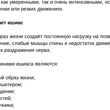
 как умеренными, так и очень интенсивными, о
нии или резких движениях.
ает ишиас
аз жизни создаёт постоянную нагрузку на позв
ение, слабые мышцы спины и недостаток движ
к раздражения нерва.
инами ишиаса являются:
й образ жизни;
пьютером;
дение;
стей;
чника;