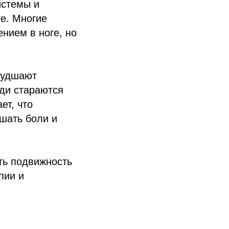
истемы и
ге. Многие
нием в ноге, но
худшают
ди стараются
ет, что
шать боли и
ть подвижность
пии и