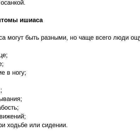
осанкой.
птомы ишиаса
а могут быть разными, но чаще всего люди о
це;
е;
е в ногу;
;
ывания;
бость;
вижений;
и ходьбе или сидении.