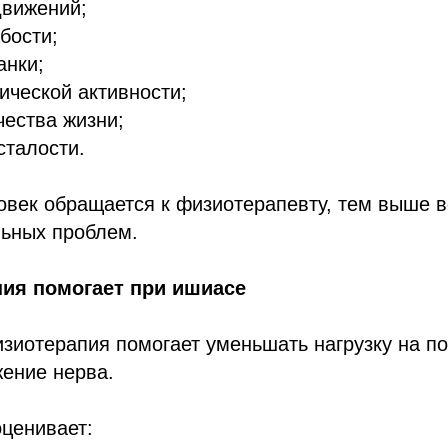
движений;
бости;
анки;
ческой активности;
ества жизни;
сталости.
век обращается к физиотерапевту, тем выше в
льных проблем.
пия помогает при ишиасе
иотерапия помогает уменьшать нагрузку на по
ение нерва.
ценивает: