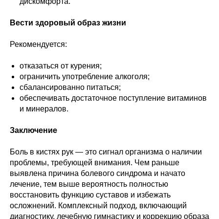
дискомфорта.
Вести здоровый образ жизни
Рекомендуется:
отказаться от курения;
ограничить употребление алкоголя;
Записаться
сбалансированно питаться;
на консультацию
обеспечивать достаточное поступление витаминов
и минералов.
Как вас зовут?*
Заключение
Боль в кистях рук — это сигнал организма о наличии
проблемы, требующей внимания. Чем раньше
Эл. адрес*
выявлена причина болевого синдрома и начато
лечение, тем выше вероятность полностью
восстановить функцию суставов и избежать
осложнений. Комплексный подход, включающий
Ваш телефон*
диагностику, лечебную гимнастику и коррекцию образа