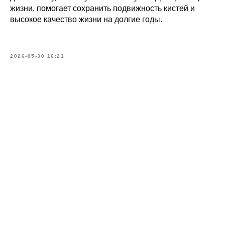
+371
жизни, помогает сохранить подвижность кистей и
высокое качество жизни на долгие годы.
Сообщение (необязательно)
2026-05-30 16:21
ОТПРАВИТЬ
Контакты
Адрес
Brīvības gatve 214B,
Rīga, Latvija
Как добраться