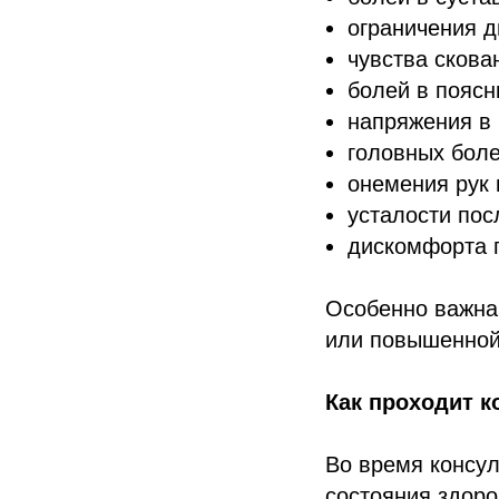
ограничения д
чувства скова
болей в поясн
напряжения в 
головных боле
онемения рук 
усталости пос
дискомфорта п
Особенно важна
или повышенной
Как проходит к
Во время консу
состояния здоро