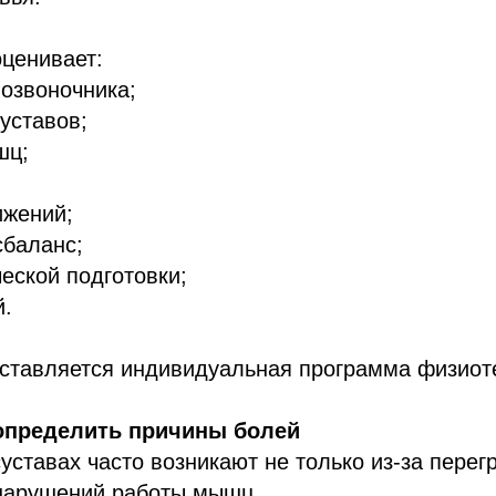
ценивает:
озвоночника;
уставов;
шц;
ижений;
баланс;
еской подготовки;
й.
оставляется индивидуальная программа физиот
определить причины болей
уставах часто возникают не только из-за перегр
 нарушений работы мышц.