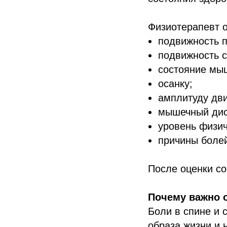
Физиотерапевт о
подвижность п
подвижность с
состояние мы
осанку;
амплитуду дв
мышечный дис
уровень физич
причины боле
После оценки с
Почему важно 
Боли в спине и с
образа жизни и