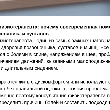
физиотерапевта: почему своевременная пом
ночника и суставов
зиотерапевта - один из самых важных шагов на
здоровья позвоночника, суставов и мышц. Всё
ся с болями в спине, напряжением в шее, про
аничением движений, вызванными малоподвижн
 и длительным сидением.
араются жить с дискомфортом или используют
ко без правильной оценки состояния проблема 
Именно поэтому консультация физиотерапевта 
пределить причины болей и составить подходя
.