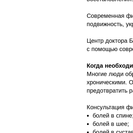
Современная физ
подвижность, ук
Центр доктора 
с помощью совр
Когда необход
Многие люди обр
хроническими. 
предотвратить р
Консультация ф
болей в спине
болей в шее;
болей в суста