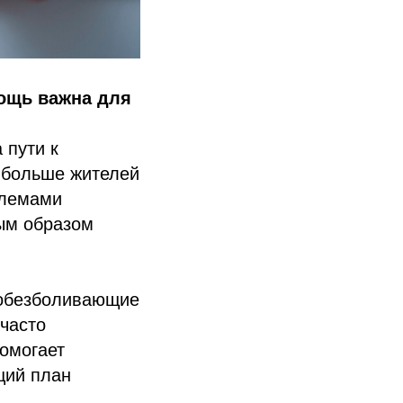
ощь важна для
 пути к
 больше жителей
блемами
ым образом
 обезболивающие
часто
помогает
щий план