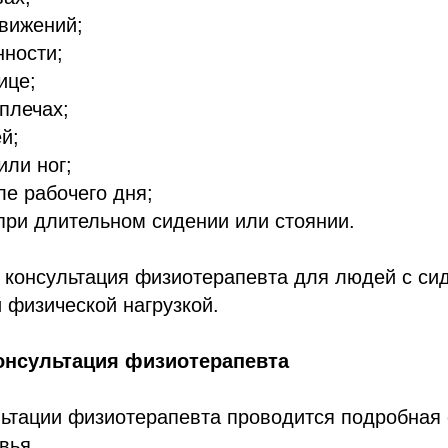
вижений;
нности;
ице;
плечах;
й;
или ног;
ле рабочего дня;
ри длительном сидении или стоянии.
 консультация физиотерапевта для людей с си
 физической нагрузкой.
онсультация физиотерапевта
льтации физиотерапевта проводится подробная
вья.