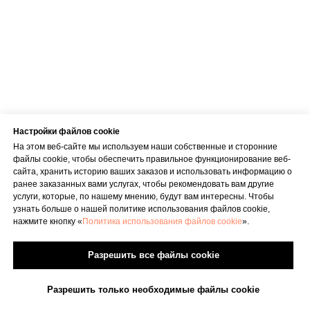
Пн–Пт : 8.00–22.00
Сб : 9.00–18.00
Вс : 10.00–15.00
Условия оказания услуг
Политика конфиденциальности
Настройки файлов cookie
На этом веб-сайте мы используем наши собственные и сторонние
SIA "KINEZIS", Рег. номер 40203177590
файлы cookie, чтобы обеспечить правильное функционирование веб-
Физиотерапевт в Риге | Центр Доктора
Бубновского
сайта, хранить историю ваших заказов и использовать информацию о
Код медицинского учреждения 010001956
ранее заказанных вами услугах, чтобы рекомендовать вам другие
© 2023. Все права защищены.
услуги, которые, по нашему мнению, будут вам интересны. Чтобы
Центр доктора Бубновского в Риге
узнать больше о нашей политике использования файлов cookie,
нажмите кнопку «
Политика использования файлов cookie
».
Разрешить все файлы cookie
Разрешить только необходимые файлы cookie