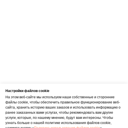
Телефон
+371 23 271 732
Эл. адрес
info@bubnovsky.lv
Пн–Пт : 8.00–22.00
Сб : 9.00–18.00
Вс : 10.00–15.00
Настройки файлов cookie
На этом веб-сайте мы используем наши собственные и сторонние
файлы cookie, чтобы обеспечить правильное функционирование веб-
сайта, хранить историю ваших заказов и использовать информацию о
Условия оказания услуг
ранее заказанных вами услугах, чтобы рекомендовать вам другие
Политика конфиденциальности
услуги, которые, по нашему мнению, будут вам интересны. Чтобы
узнать больше о нашей политике использования файлов cookie,
SIA "KINEZIS", Рег. номер 40203177590