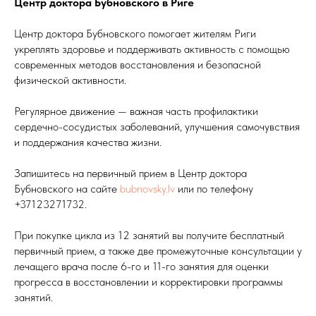
Центр доктора Бубновского в Риге
+371
Центр доктора Бубновского помогает жителям Риги
Сообщение (необязательно)
укреплять здоровье и поддерживать активность с помощью
современных методов восстановления и безопасной
физической активности.
Регулярное движение — важная часть профилактики
ОТПРАВИТЬ
сердечно-сосудистых заболеваний, улучшения самочувствия
и поддержания качества жизни.
Запишитесь на первичный прием в Центр доктора
Бубновского на сайте
bubnovsky.lv
или по телефону
Контакты
+37123271732.
При покупке цикла из 12 занятий вы получите бесплатный
Адрес
первичный прием, а также две промежуточные консультации у
Brīvības gatve 214B,
лечащего врача после 6-го и 11-го занятия для оценки
Rīga, Latvija
прогресса в восстановлении и корректировки программы
занятий.
Как добраться