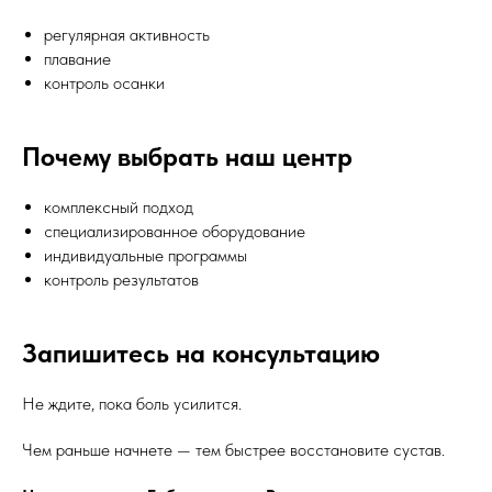
регулярная активность
плавание
контроль осанки
Почему выбрать наш центр
Записаться
комплексный подход
на консультацию
специализированное оборудование
индивидуальные программы
контроль результатов
Как вас зовут?*
Запишитесь на консультацию
Эл. адрес*
Не ждите, пока боль усилится.
Чем раньше начнете — тем быстрее восстановите сустав.
Ваш телефон*