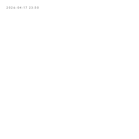
2026-04-17 23:50
Телефон
+371 23 271 732
Эл. адрес
info@bubnovsky.lv
Пн–Пт : 8.00–22.00
Сб : 9.00–18.00
Вс : 10.00–15.00
Условия оказания услуг
Политика конфиденциальности
SIA "KINEZIS", Рег. номер 40203177590
Физиотерапевт в Риге | Центр Доктора