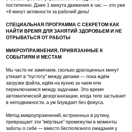
постепенно. Даже 1 минута движения в час — это уже
+8 минут активности за рабочий день!
Записаться
СПЕЦИАЛЬНАЯ ПРОГРАММА С СЕКРЕТОМ КАК
НАЙТИ ВРЕМЯ ДЛЯ ЗАНЯТИЙ ЗДОРОВЬЕМ И НЕ
на консультацию
ОТРЫВАТЬСЯ ОТ РАБОТЫ
МИКРОУПРАЖНЕНИЯ, ПРИВЯЗАННЫЕ К
Как вас зовут?*
СОБЫТИЯМ И МЕСТАМ
Мы часто не замечаем, сколько драгоценных минут
утекает в “пустоту” между делами — пока ждём
Эл. адрес*
загрузки файла, идём на кухню за чаем или
переключаемся между задачами. Это время
автоматической дезорганизации, когда тело застывает
Ваш телефон*
в неподвижности, а ум блуждает без фокуса.
+371
Метод микроупражнений, встроенных в рутину,
превращает эти “мёртвые” промежутки в моменты
Сообщение (необязательно)
заботы о себе — вместо бесполезного ожидания у