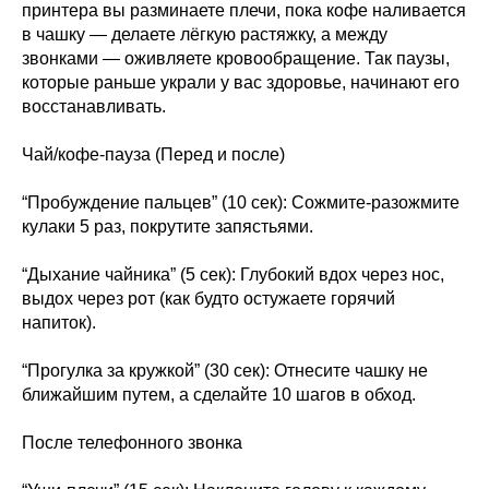
принтера вы разминаете плечи, пока кофе наливается
в чашку — делаете лёгкую растяжку, а между
звонками — оживляете кровообращение. Так паузы,
которые раньше украли у вас здоровье, начинают его
ОТПРАВИТЬ
восстанавливать.
Чай/кофе-пауза (Перед и после)
“Пробуждение пальцев” (10 сек): Сожмите-разожмите
Контакты
кулаки 5 раз, покрутите запястьями.
“Дыхание чайника” (5 сек): Глубокий вдох через нос,
Адрес
выдох через рот (как будто остужаете горячий
Brīvības gatve 214B,
напиток).
Rīga, Latvija
“Прогулка за кружкой” (30 сек): Отнесите чашку не
Как добраться
ближайшим путем, а сделайте 10 шагов в обход.
Телефон
После телефонного звонка
+371 23 271 732