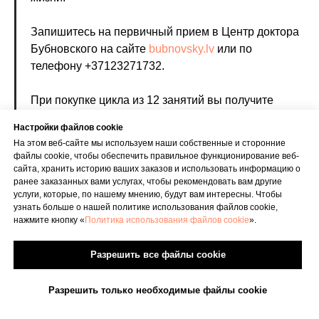
Запишитесь на первичный прием в Центр доктора
Бубновского на сайте
bubnovsky.lv
или по
телефону +37123271732.
При покупке цикла из 12 занятий вы получите
бесплатный первичный прием, а также две
Настройки файлов cookie
промежуточные консультации у лечащего врача
На этом веб-сайте мы используем наши собственные и сторонние
после 6-го и 11-го занятия для оценки прогресса в
файлы cookie, чтобы обеспечить правильное функционирование веб-
восстановлении и корректировки программы
сайта, хранить историю ваших заказов и использовать информацию о
ранее заказанных вами услугах, чтобы рекомендовать вам другие
занятий.
услуги, которые, по нашему мнению, будут вам интересны. Чтобы
узнать больше о нашей политике использования файлов cookie,
нажмите кнопку «
Политика использования файлов cookie
».
20.04.2026
Разрешить все файлы cookie
Разрешить только необходимые файлы cookie