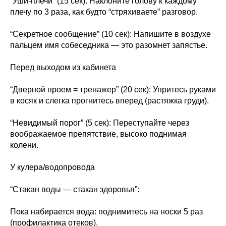
“Уши-плечи” (15 сек): Наклоните голову к каждому
Эл. адрес
плечу по 3 раза, как будто “стряхиваете” разговор.
info@bubnovsky.lv
“Секретное сообщение” (10 сек): Напишите в воздухе
пальцем имя собеседника — это разомнет запястье.
Пн–Пт : 8.00–22.00
Перед выходом из кабинета
Сб : 9.00–18.00
Вс : 10.00–15.00
“Дверной проем = тренажер” (20 сек): Упритесь руками
в косяк и слегка прогнитесь вперед (растяжка груди).
“Невидимый порог” (5 сек): Переступайте через
воображаемое препятствие, высоко поднимая
Условия оказания услуг
колени.
Политика конфиденциальности
У кулера/водопровода
SIA "KINEZIS", Рег. номер 40203177590
Физиотерапевт в Риге | Центр Доктора
Бубновского
“Стакан воды — стакан здоровья”:
Код медицинского учреждения 010001956
© 2023. Все права защищены.
Центр доктора Бубновского в Риге
Пока набирается вода: поднимитесь на носки 5 раз
(профилактика отеков).