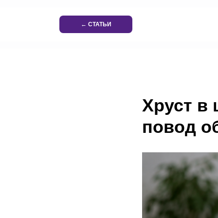
← СТАТЬИ
Хруст в 
повод о