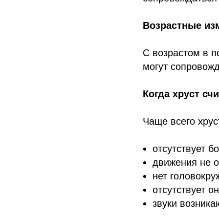
Возрастные из
С возрастом в п
могут сопровожд
Когда хруст сч
Чаще всего хрус
отсутствует бо
движения не о
нет головокру
отсутствует о
звуки возника