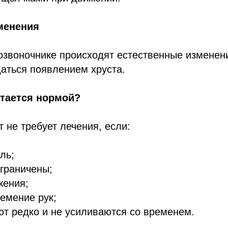
менения
озвоночнике происходят естественные изменен
аться появлением хруста.
итается нормой?
т не требует лечения, если:
ль;
граничены;
жения;
немение рук;
ют редко и не усиливаются со временем.