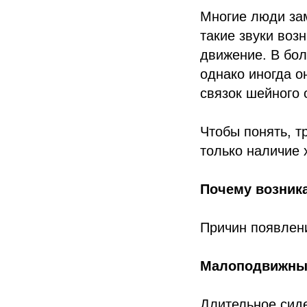
Многие люди зам
такие звуки воз
движение. В бол
однако иногда о
связок шейного 
Чтобы понять, т
только наличие 
Почему возника
Причин появлени
Малоподвижный
Длительное сиде