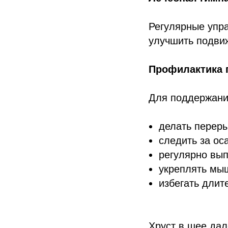
Регулярные упр
улучшить подви
Профилактика 
Для поддержани
делать переры
следить за ос
регулярно вы
укреплять мыш
избегать длит
Хруст в шее дал