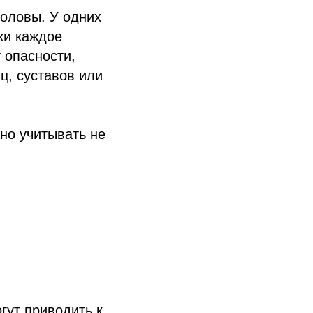
головы. У одних
ки каждое
 опасности,
ц, суставов или
но учитывать не
гут приводить к