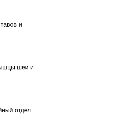
тавов и
мышцы шеи и
йный отдел