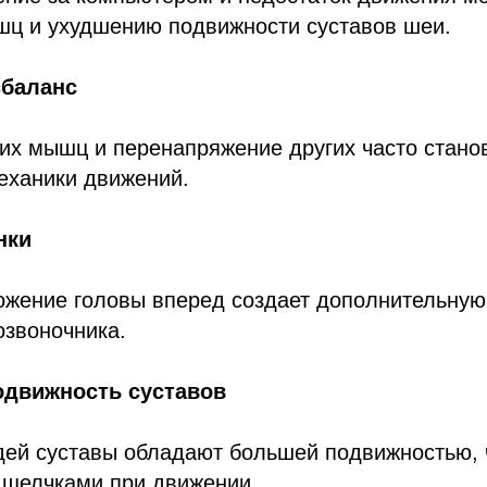
ц и ухудшению подвижности суставов шеи.
баланс
их мышц и перенапряжение других часто стано
еханики движений.
нки
жение головы вперед создает дополнительную 
озвоночника.
движность суставов
дей суставы обладают большей подвижностью, 
 щелчками при движении.