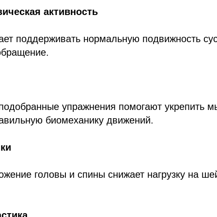
зическая активность
ает поддерживать нормальную подвижность сус
обращение.
подобранные упражнения помогают укрепить 
равильную биомеханику движений.
нки
жение головы и спины снижает нагрузку на ше
астика