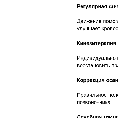
Регулярная фи
Движение помог
улучшает крово
Кинезитерапия
Индивидуально 
восстановить п
Коррекция оса
Правильное поло
позвоночника.
Лечебная гимн