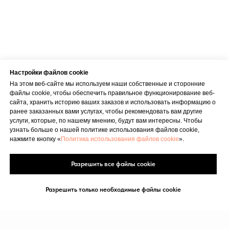
info@bubnovsky.lv
Пн–Пт : 8.00–22.00
Сб : 9.00–18.00
Вс : 10.00–15.00
Настройки файлов cookie
На этом веб-сайте мы используем наши собственные и сторонние
файлы cookie, чтобы обеспечить правильное функционирование веб-
сайта, хранить историю ваших заказов и использовать информацию о
ранее заказанных вами услугах, чтобы рекомендовать вам другие
услуги, которые, по нашему мнению, будут вам интересны. Чтобы
Условия оказания услуг
узнать больше о нашей политике использования файлов cookie,
нажмите кнопку «
Политика использования файлов cookie
».
Политика конфиденциальности
SIA "KINEZIS", Рег. номер 40203177590
Разрешить все файлы cookie
Физиотерапевт в Риге | Центр Доктора
Бубновского
Код медицинского учреждения 010001956
Разрешить только необходимые файлы cookie
© 2023. Все права защищены.
Центр доктора Бубновского в Риге