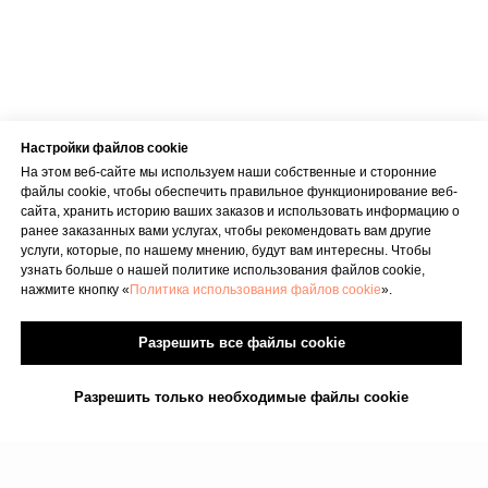
Вс : 10.00–15.00
Условия оказания услуг
Настройки файлов cookie
Политика конфиденциальности
На этом веб-сайте мы используем наши собственные и сторонние
файлы cookie, чтобы обеспечить правильное функционирование веб-
SIA "KINEZIS", Рег. номер 40203177590
Физиотерапевт в Риге | Центр Доктора
сайта, хранить историю ваших заказов и использовать информацию о
Бубновского
ранее заказанных вами услугах, чтобы рекомендовать вам другие
Код медицинского учреждения 010001956
услуги, которые, по нашему мнению, будут вам интересны. Чтобы
© 2023. Все права защищены.
узнать больше о нашей политике использования файлов cookie,
Центр доктора Бубновского в Риге
нажмите кнопку «
Политика использования файлов cookie
».
Разрешить все файлы cookie
Разрешить только необходимые файлы cookie