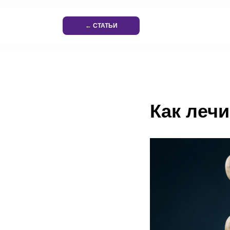
← СТАТЬИ
Как леч