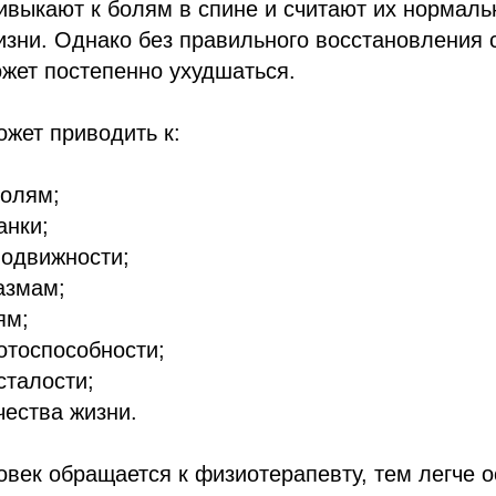
выкают к болям в спине и считают их нормаль
зни. Однако без правильного восстановления 
жет постепенно ухудшаться.
жет приводить к:
болям;
анки;
подвижности;
азмам;
ям;
отоспособности;
сталости;
ества жизни.
век обращается к физиотерапевту, тем легче о