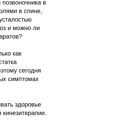
 позвоночника в
олями в спине,
усталостью
оз и можно ли
аратов?
ько как
статка
оэтому сегодня
ых симптомах
ивать здоровье
 кинезитерапии.