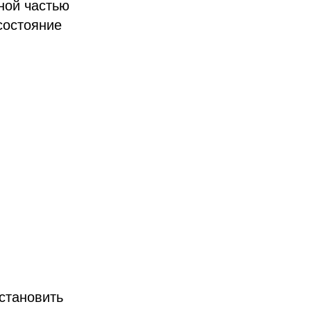
ной частью
состояние
становить