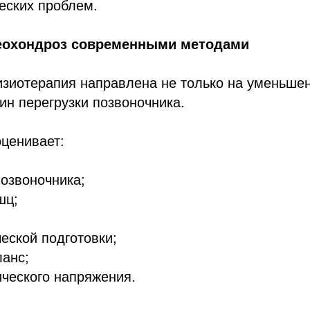
еских проблем.
теохондроз современными методами
иотерапия направлена не только на уменьшени
ин перегрузки позвоночника.
ценивает:
озвоночника;
шц;
еской подготовки;
анс;
ческого напряжения.