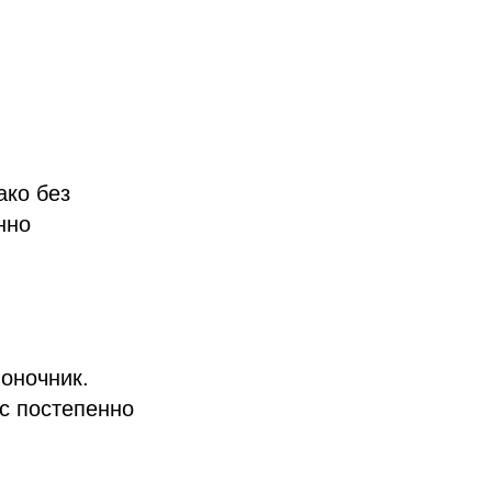
ако без
нно
оночник.
с постепенно