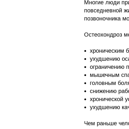
Многие люди при
повседневной жи
позвоночника мо
Остеохондроз мо
хроническим 
ухудшению ос
ограничению 
мышечным сп
головным бол
снижению раб
хронической у
ухудшению кач
Чем раньше чело