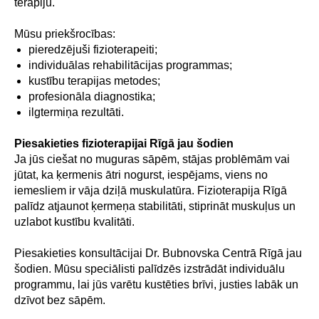
terapiju.
Mūsu priekšrocības:
pieredzējuši fizioterapeiti;
individuālas rehabilitācijas programmas;
kustību terapijas metodes;
profesionāla diagnostika;
ilgtermiņa rezultāti.
Piesakieties fizioterapijai Rīgā jau šodien
Ja jūs ciešat no muguras sāpēm, stājas problēmām vai
jūtat, ka ķermenis ātri nogurst, iespējams, viens no
iemesliem ir vāja dziļā muskulatūra. Fizioterapija Rīgā
palīdz atjaunot ķermeņa stabilitāti, stiprināt muskuļus un
uzlabot kustību kvalitāti.
Piesakieties konsultācijai Dr. Bubnovska Centrā Rīgā jau
šodien. Mūsu speciālisti palīdzēs izstrādāt individuālu
programmu, lai jūs varētu kustēties brīvi, justies labāk un
dzīvot bez sāpēm.