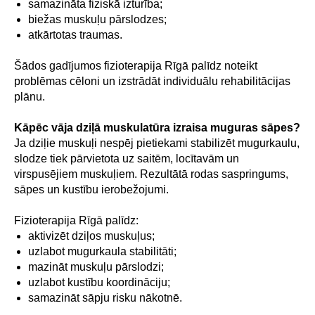
samazināta fiziskā izturība;
biežas muskuļu pārslodzes;
atkārtotas traumas.
Šādos gadījumos fizioterapija Rīgā palīdz noteikt
problēmas cēloni un izstrādāt individuālu rehabilitācijas
plānu.
Kāpēc vāja dziļā muskulatūra izraisa muguras sāpes?
Ja dziļie muskuļi nespēj pietiekami stabilizēt mugurkaulu,
slodze tiek pārvietota uz saitēm, locītavām un
virspusējiem muskuļiem. Rezultātā rodas saspringums,
sāpes un kustību ierobežojumi.
Fizioterapija Rīgā palīdz:
aktivizēt dziļos muskuļus;
uzlabot mugurkaula stabilitāti;
mazināt muskuļu pārslodzi;
uzlabot kustību koordināciju;
samazināt sāpju risku nākotnē.