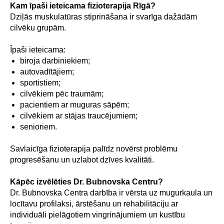
Kam īpaši ieteicama fizioterapija Rīgā?
Dziļās muskulatūras stiprināšana ir svarīga dažādām
cilvēku grupām.
Īpaši ieteicama:
biroja darbiniekiem;
autovadītājiem;
sportistiem;
cilvēkiem pēc traumām;
pacientiem ar muguras sāpēm;
cilvēkiem ar stājas traucējumiem;
senioriem.
Savlaicīga fizioterapija palīdz novērst problēmu
progresēšanu un uzlabot dzīves kvalitāti.
Kāpēc izvēlēties Dr. Bubnovska Centru?
Dr. Bubnovska Centra darbība ir vērsta uz mugurkaula un
locītavu profilaksi, ārstēšanu un rehabilitāciju ar
individuāli pielāgotiem vingrinājumiem un kustību