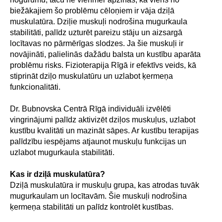
biežākajiem šo problēmu cēloņiem ir vāja dziļā
muskulatūra. Dziļie muskuļi nodrošina mugurkaula
stabilitāti, palīdz uzturēt pareizu stāju un aizsargā
locītavas no pārmērīgas slodzes. Ja šie muskuļi ir
novājināti, palielinās dažādu balsta un kustību aparāta
problēmu risks. Fizioterapija Rīgā ir efektīvs veids, kā
stiprināt dziļo muskulatūru un uzlabot ķermeņa
funkcionalitāti.
Dr. Bubnovska Centrā Rīgā individuāli izvēlēti
vingrinājumi palīdz aktivizēt dziļos muskuļus, uzlabot
kustību kvalitāti un mazināt sāpes. Ar kustību terapijas
palīdzību iespējams atjaunot muskuļu funkcijas un
uzlabot mugurkaula stabilitāti.
Kas ir dziļā muskulatūra?
Dziļā muskulatūra ir muskuļu grupa, kas atrodas tuvāk
mugurkaulam un locītavām. Šie muskuļi nodrošina
ķermeņa stabilitāti un palīdz kontrolēt kustības.