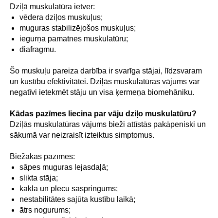
Dziļā muskulatūra ietver:
vēdera dziļos muskuļus;
muguras stabilizējošos muskuļus;
iegurņa pamatnes muskulatūru;
diafragmu.
Šo muskuļu pareiza darbība ir svarīga stājai, līdzsvaram
un kustību efektivitātei. Dziļās muskulatūras vājums var
negatīvi ietekmēt stāju un visa ķermeņa biomehāniku.
Kādas pazīmes liecina par vāju dziļo muskulatūru?
Dziļās muskulatūras vājums bieži attīstās pakāpeniski un
sākumā var neizraisīt izteiktus simptomus.
Biežākās pazīmes:
sāpes muguras lejasdaļā;
slikta stāja;
kakla un plecu saspringums;
nestabilitātes sajūta kustību laikā;
ātrs nogurums;