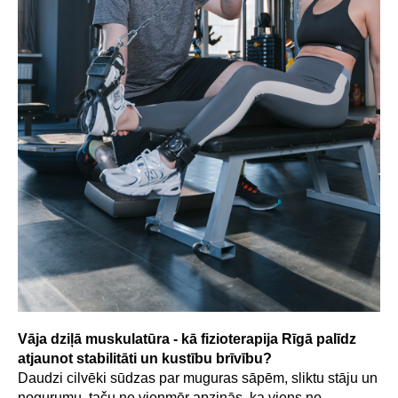
Vāja dziļā muskulatūra - kā fizioterapija Rīgā palīdz
atjaunot stabilitāti un kustību brīvību?
Daudzi cilvēki sūdzas par muguras sāpēm, sliktu stāju un
nogurumu, taču ne vienmēr apzinās, ka viens no