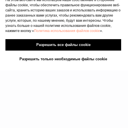
На этом веб-сайте мы используем наши собственные и сторонние
Сб : 9.00–18.00
файлы cookie, чтобы обеспечить правильное функционирование веб-
Вс : 10.00–15.00
сайта, хранить историю ваших заказов и использовать информацию о
ранее заказанных вами услугах, чтобы рекомендовать вам другие
услуги, которые, по нашему мнению, будут вам интересны. Чтобы
узнать больше о нашей политике использования файлов cookie,
нажмите кнопку «
Политика использования файлов cookie
».
Условия оказания услуг
Разрешить все файлы cookie
Политика конфиденциальности
SIA "KINEZIS", Рег. номер 40203177590
Разрешить только необходимые файлы cookie
Физиотерапевт в Риге | Центр Доктора
Бубновского
Код медицинского учреждения 010001956
© 2023. Все права защищены.
Центр доктора Бубновского в Риге