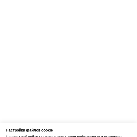
Контакты
Адрес
Brīvības gatve 214B,
Rīga, Latvija
Как добраться
Телефон
+371 23 271 732
Эл. адрес
info@bubnovsky.lv
Настройки файлов cookie
Пн–Пт : 8.00–22.00