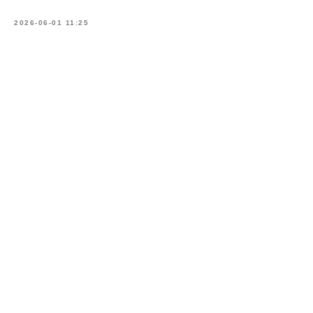
2026-06-01 11:25
Ваш телефон*
+371
Сообщение (необязательно)
ОТПРАВИТЬ
Контакты
Адрес
Brīvības gatve 214B,