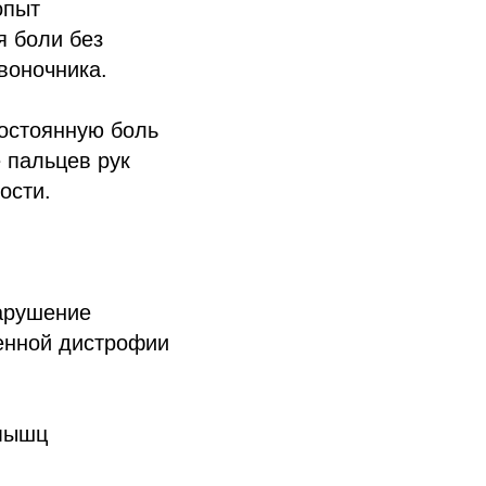
опыт
я боли без
воночника.
постоянную боль
 пальцев рук
ости.
арушение
пенной дистрофии
 мышц