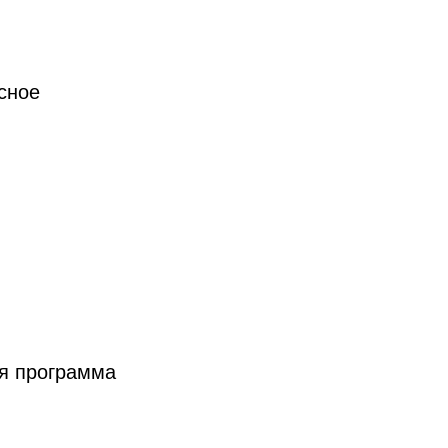
сное
я программа