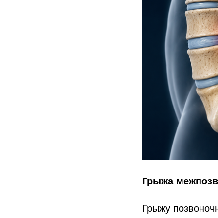
Грыжа межпозв
Грыжу позвоночн