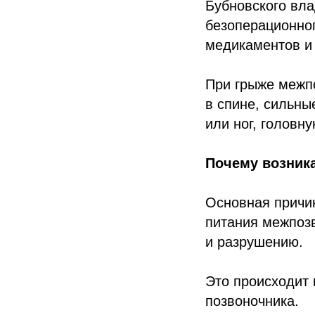
Бубновского вл
безоперационног
медикаментов и
При грыже межп
в спине, сильны
или ног, головн
Почему возник
Основная причи
питания межпозв
и разрушению.
Это происходит 
позвоночника.