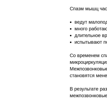
Спазм мышц част
ведут малопо
много работаю
длительное вр
испытывают п
Со временем сп
микроциркуляция
Межпозвонковые
становятся мен
В результате ра
межпозвонковые