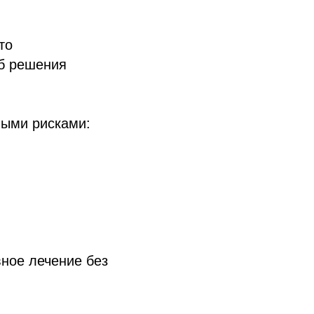
то
об решения
ными рисками:
ное лечение без