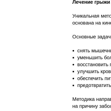
Лечение грыжи
Уникальная мето
основана на ки
Основные задач
снять мышечн
уменьшить бо
восстановить 
улучшить кро
обеспечить пи
предотвратит
Методика направ
на причину забо