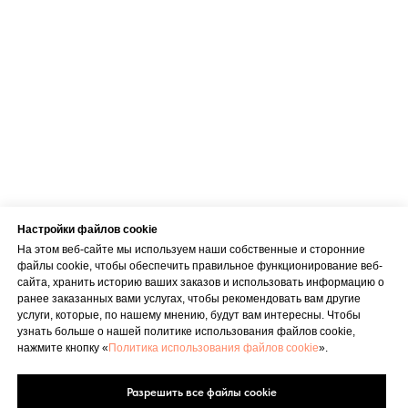
+371 23 271 732
Эл. адрес
info@bubnovsky.lv
Пн–Пт : 8.00–22.00
Сб : 9.00–18.00
Вс : 10.00–15.00
Настройки файлов cookie
На этом веб-сайте мы используем наши собственные и сторонние
файлы cookie, чтобы обеспечить правильное функционирование веб-
сайта, хранить историю ваших заказов и использовать информацию о
ранее заказанных вами услугах, чтобы рекомендовать вам другие
Условия оказания услуг
услуги, которые, по нашему мнению, будут вам интересны. Чтобы
Политика конфиденциальности
узнать больше о нашей политике использования файлов cookie,
нажмите кнопку «
Политика использования файлов cookie
».
SIA "KINEZIS", Рег. номер 40203177590
Физиотерапевт в Риге | Центр Доктора
Бубновского
Разрешить все файлы cookie
Код медицинского учреждения 010001956