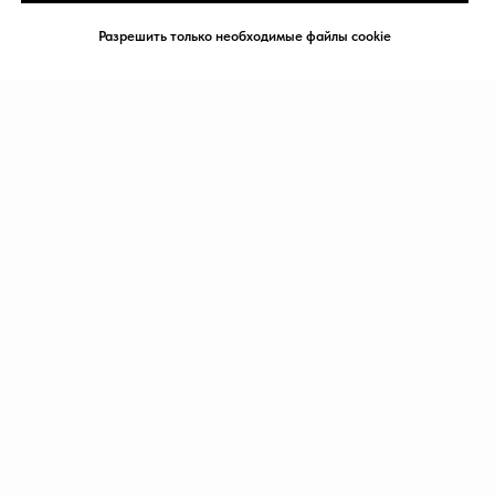
© 2023. Все права защищены.
Центр доктора Бубновского в Риге
Разрешить только необходимые файлы cookie