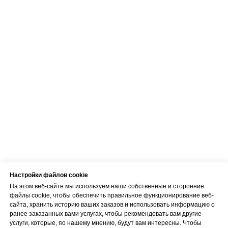
Эл. адрес
info@bubnovsky.lv
Пн–Пт : 8.00–22.00
Сб : 9.00–18.00
Вс : 10.00–15.00
Условия оказания услуг
Политика конфиденциальности
SIA "KINEZIS", Рег. номер 40203177590
Физиотерапевт в Риге | Центр Доктора
Настройки файлов cookie
Бубновского
На этом веб-сайте мы используем наши собственные и сторонние
Код медицинского учреждения 010001956
файлы cookie, чтобы обеспечить правильное функционирование веб-
© 2023. Все права защищены.
Центр доктора Бубновского в Риге
сайта, хранить историю ваших заказов и использовать информацию о
ранее заказанных вами услугах, чтобы рекомендовать вам другие
услуги, которые, по нашему мнению, будут вам интересны. Чтобы