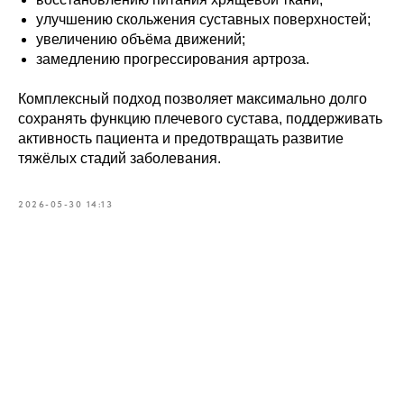
улучшению скольжения суставных поверхностей;
увеличению объёма движений;
Записаться
замедлению прогрессирования артроза.
на консультацию
Комплексный подход позволяет максимально долго
сохранять функцию плечевого сустава, поддерживать
активность пациента и предотвращать развитие
Как вас зовут?*
тяжёлых стадий заболевания.
2026-05-30 14:13
Эл. адрес*
Ваш телефон*
+371
Сообщение (необязательно)