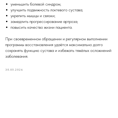
уменьшить болевой синдром;
улучшить подвижность локтевого сустава;
укрепить мышцы и связки;
Записаться
замедлить прогрессирование артроза;
повысить качество жизни пациента.
на консультацию
При своевременном обращении и регулярном выполнении
программы восстановления удаётся максимально долго
Как вас зовут?*
сохранять функцию сустава и избежать тяжёлых осложнений
заболевания.
Эл. адрес*
30.05.2026
Ваш телефон*
+371
Сообщение (необязательно)