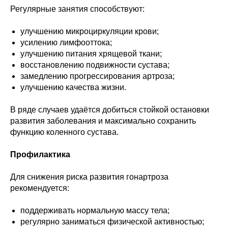
Регулярные занятия способствуют:
улучшению микроциркуляции крови;
усилению лимфооттока;
улучшению питания хрящевой ткани;
восстановлению подвижности сустава;
Записаться
замедлению прогрессирования артроза;
улучшению качества жизни.
на консультацию
В ряде случаев удаётся добиться стойкой остановки
развития заболевания и максимально сохранить
Как вас зовут?*
функцию коленного сустава.
Профилактика
Эл. адрес*
Для снижения риска развития гонартроза
рекомендуется:
Ваш телефон*
поддерживать нормальную массу тела;
регулярно заниматься физической активностью;
+371