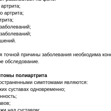
 артрита;
о артрита;
трита;
 заболеваний;
 заболеваний;
ушений.
я точной причины заболевания необходима кон
ое обследование.
томы полиартрита
остраненными симптомами являются:
ьких суставах одновременно;
нность;
авов;
ожи над суставом;