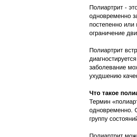
Полиартрит - эт
одновременно за
постепенно или 
ограничение дв
Полиартрит встр
диагностируется
заболевание мож
ухудшению качес
Что такое поли
Термин «полиарт
одновременно. О
группу состояни
Полиартрит може