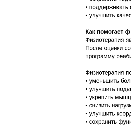
• поддерживать 
• улучшить каче
Как помогает 
Физиотерапия яв
После оценки с
программу реаб
Физиотерапия по
• уменьшить бол
• улучшить подв
• укрепить мышц
• снизить нагруз
• улучшить коо
• сохранить фун