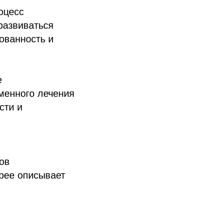
оцесс
развиваться
ованность и
е
менного лечения
сти и
ов
рее описывает