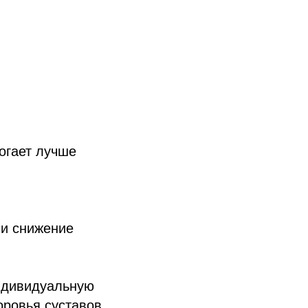
огает лучше
ли снижение
индивидуальную
я
оровья суставов