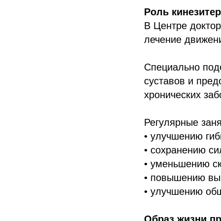
Роль кинезите
В Центре доктор
лечение движен
Специально под
суставов и пред
хронических заб
Регулярные заня
• улучшению гиб
• сохранению с
• уменьшению ск
• повышению вы
• улучшению об
Образ жизни п