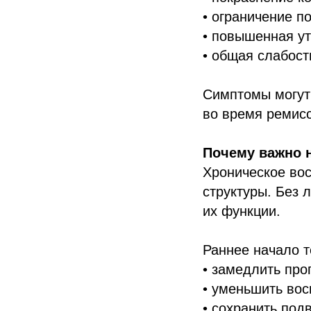
• ограничение п
• повышенная у
• общая слабост
Симптомы могут
во время ремисс
Почему важно 
Хроническое во
структуры. Без 
их функции.
Раннее начало т
• замедлить про
• уменьшить вос
• сохранить под