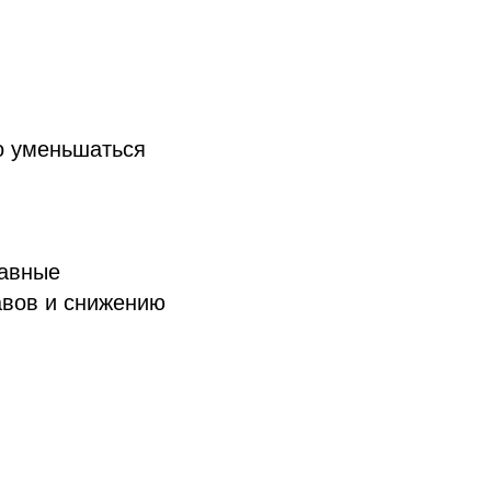
о уменьшаться
тавные
авов и снижению