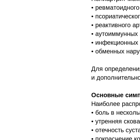
• ревматоидного
• псориатическог
• реактивного ар
• аутоиммунных
• инфекционных
• обменных нар
Для определени
и дополнительн
Основные симп
Наиболее распр
• боль в нескол
• утренняя скова
• отечность суст
• покраснение к