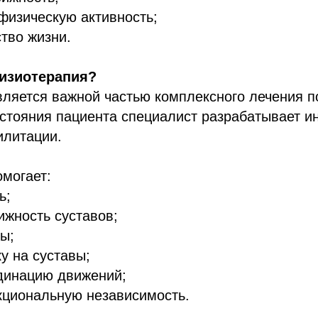
физическую активность;
ство жизни.
физиотерапия?
ляется важной частью комплексного лечения п
остояния пациента специалист разрабатывает 
илитации.
могает:
ь;
ижность суставов;
ы;
ку на суставы;
рдинацию движений;
кциональную независимость.