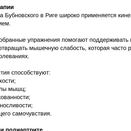
рапии
а Бубновского в Риге широко применяется кине
ием.
обранные упражнения помогают поддерживать 
отвращать мышечную слабость, которая часто 
олеваниях.
тия способствуют:
кости;
илы мышц;
ованности;
носливости;
щего самочувствия.
ри полиартрите