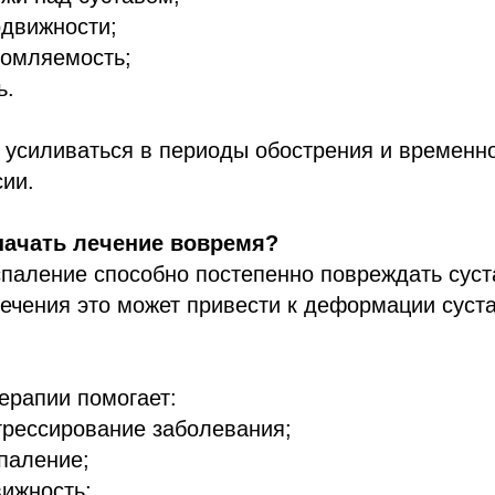
одвижности;
томляемость;
ь.
 усиливаться в периоды обострения и временн
ии.
начать лечение вовремя?
спаление способно постепенно повреждать сус
лечения это может привести к деформации суст
ерапии помогает:
грессирование заболевания;
паление;
вижность;