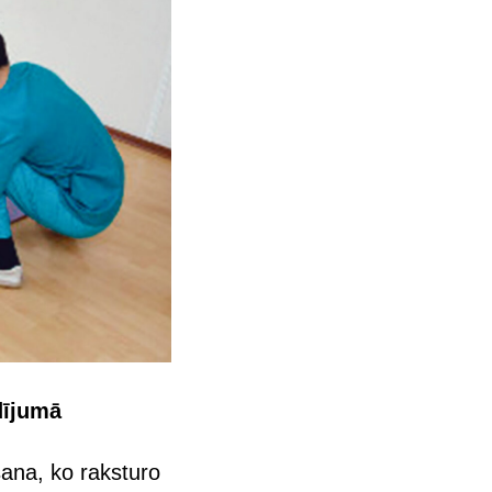
dījumā
šana, ko raksturo