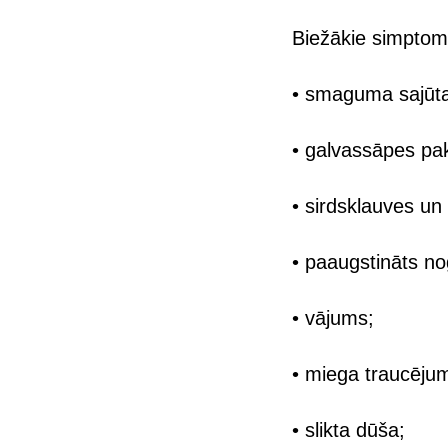
Biežākie simptom
• smaguma sajūta 
• galvassāpes pa
• sirdsklauves un
• paaugstināts n
• vājums;
• miega traucējum
• slikta dūša;