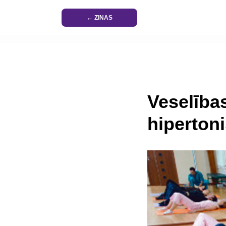
← ZINAS
Veselība
hiperton