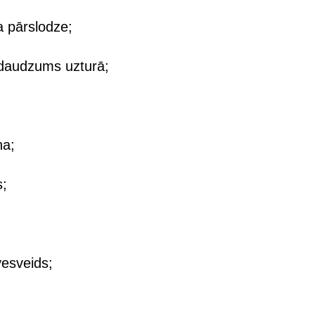
a pārslodze;
 daudzums uzturā;
na;
s;
vesveids;