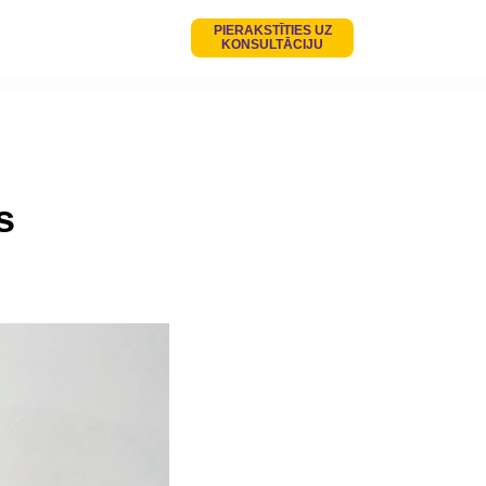
PIERAKSTĪTIES UZ
KONSULTĀCIJU
s