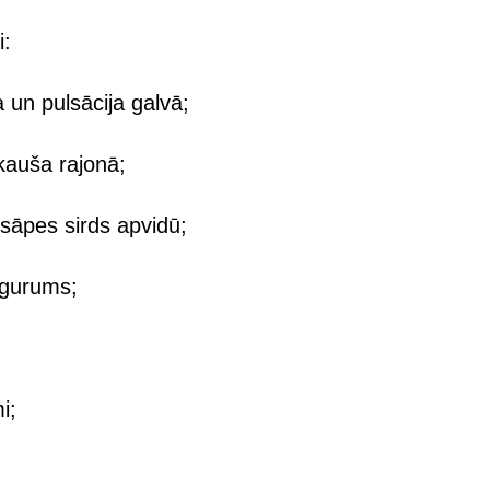
i:
un pulsācija galvā;
kauša rajonā;
 sāpes sirds apvidū;
ogurums;
i;