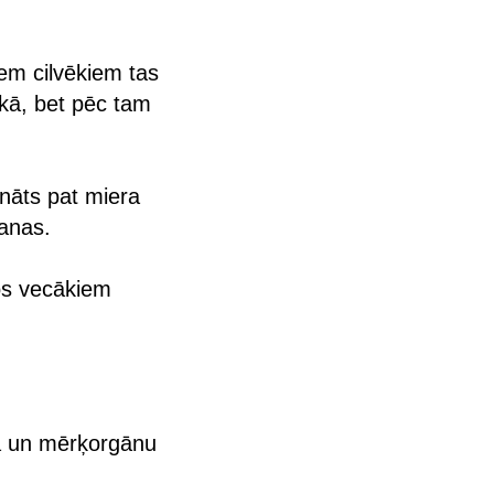
em cilvēkiem tas
ikā, bet pēc tam
nāts pat miera
šanas.
dos vecākiem
ņa un mērķorgānu