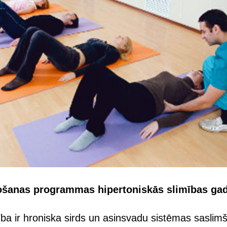
ošanas programmas hipertoniskās slimības ga
ība ir hroniska sirds un asinsvadu sistēmas saslim