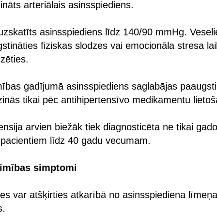
nāts arteriālais asinsspiediens.
uzskatīts asinsspiediens līdz 140/90 mmHg. Veseli
gstināties fiziskas slodzes vai emocionāla stresa la
zēties.
mības gadījumā asinsspiediens saglabājas paaugsti
inās tikai pēc antihipertensīvo medikamentu lieto
nsija arvien biežāk tiek diagnosticēta ne tikai ga
ī pacientiem līdz 40 gadu vecumam.
limības simptomi
es var atšķirties atkarībā no asinsspiediena līme
s.