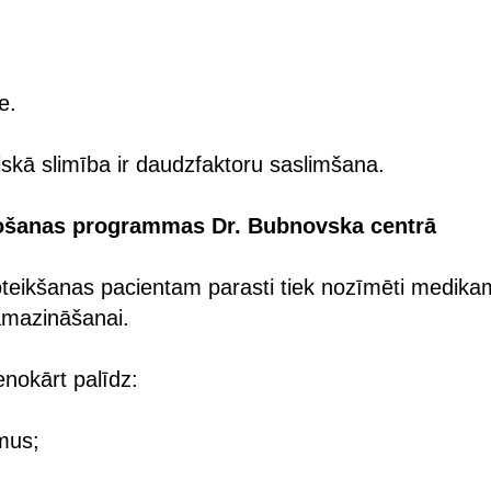
e.
iskā slimība ir daudzfaktoru saslimšana.
bošanas programmas Dr. Bubnovska centrā
teikšanas pacientam parasti tiek nozīmēti medika
amazināšanai.
nokārt palīdz:
mus;