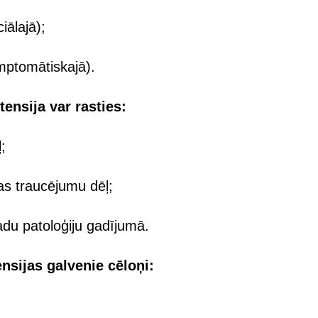
iālajā);
mptomātiskajā).
ensija var rasties:
;
bas traucējumu dēļ;
adu patoloģiju gadījumā.
nsijas galvenie cēloņi: