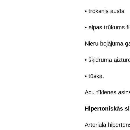
• troksnis ausīs;
• elpas trūkums fi
Nieru bojājuma ga
• šķidruma aiztur
• tūska.
Acu tīklenes asin
Hipertoniskās sl
Arteriālā hipertens