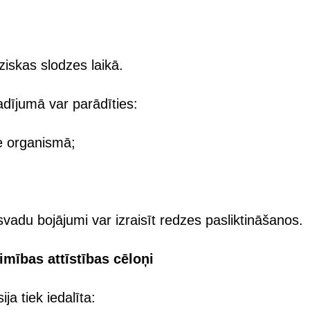
ziskas slodzes laikā.
dījumā var parādīties:
e organismā;
svadu bojājumi var izraisīt redzes pasliktināšanos.
imības attīstības cēloņi
ija tiek iedalīta: