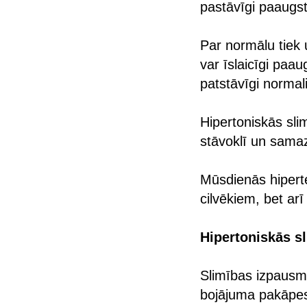
pastāvīgi paaugsti
Par normālu tiek 
var īslaicīgi paau
patstāvīgi normali
Hipertoniskās sli
stāvoklī un samaz
Mūsdienās hiperte
cilvēkiem, bet ar
Hipertoniskās s
Slimības izpausm
bojājuma pakāpe