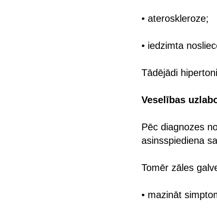
• ateroskleroze;
• iedzimta nosliec
Tādējādi hiperton
Veselības uzla
Pēc diagnozes no
asinsspiediena s
Tomēr zāles galve
• mazināt simpto