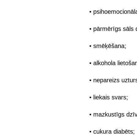
• psihoemocionāl
• pārmērīgs sāls
• smēķēšana;
• alkohola lietoša
• nepareizs uztur
• liekais svars;
• mazkustīgs dzī
• cukura diabēts;