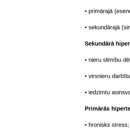
• primārajā (esenc
• sekundārajā (si
Sekundārā hipert
• nieru slimību dēļ
• virsnieru darbī
• iedzimtu asinsv
Primārās hiperte
• hronisks stress;