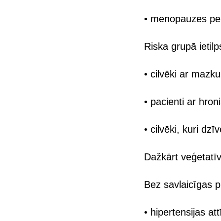
• menopauzes pe
Riska grupā ietilps
• cilvēki ar mazk
• pacienti ar hr
• cilvēki, kuri dz
Dažkārt veģetatīv
Bez savlaicīgas pr
• hipertensijas att