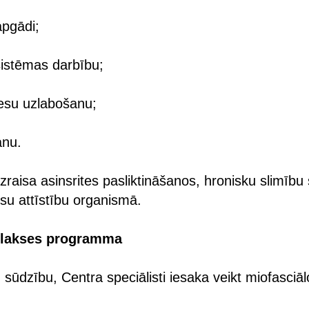
apgādi;
sistēmas darbību;
cesu uzlabošanu;
anu.
zraisa asinsrites pasliktināšanos, hronisku slimīb
su attīstību organismā.
filakses programma
u sūdzību, Centra speciālisti iesaka veikt miofasciāl