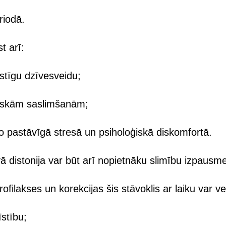
riodā.
t arī:
ustīgu dzīvesveidu;
oniskām saslimšanām;
īvo pastāvīgā stresā un psiholoģiskā diskomfortā.
ā distonija var būt arī nopietnāku slimību izpausm
ofilakses un korekcijas šis stāvoklis ar laiku var ve
īstību;