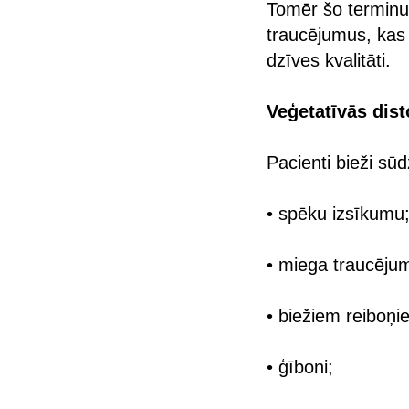
Tomēr šo terminu 
traucējumus, kas 
dzīves kvalitāti.
Veģetatīvās dis
Pacienti bieži sū
• spēku izsīkumu
• miega traucēju
• biežiem reiboņi
• ģīboni;