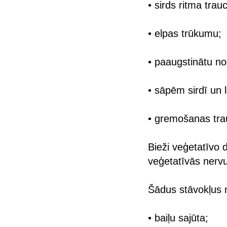
• sirds ritma tra
• elpas trūkumu;
• paaugstinātu n
• sāpēm sirdī un 
• gremošanas tr
Bieži veģetatīvo
veģetatīvās nerv
Šādus stāvokļus 
• baiļu sajūta;