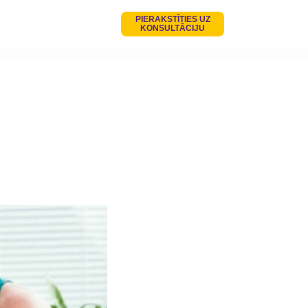
PIERAKSTĪTIES UZ
KONSULTĀCIJU