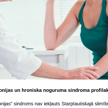
tonijas un hroniska noguruma sindroma profila
nijas” sindroms nav iekļauts Starptautiskajā slimību 