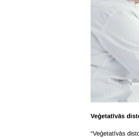
Veģetatīvās dis
“Veģetatīvās disto