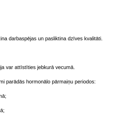
ina darbaspējas un pasliktina dzīves kvalitāti.
ja var attīstīties jebkurā vecumā.
tomi parādās hormonālo pārmaiņu periodos:
mā;
kā;