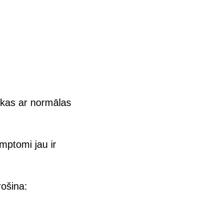
ākas ar normālas
mptomi jau ir
rošina: