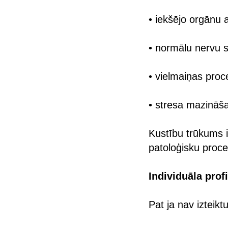
• iekšējo orgānu 
• normālu nervu 
• vielmaiņas pro
• stresa mazināš
Kustību trūkums i
patoloģisku proce
Individuāla pro
Pat ja nav izteikt