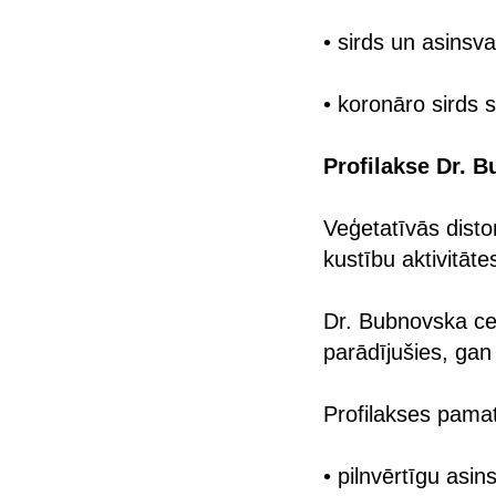
• sirds un asinsv
• koronāro sirds s
Profilakse Dr. 
Veģetatīvās dist
kustību aktivitāt
Dr. Bubnovska cen
parādījušies, gan
Profilakses pamatā
• pilnvērtīgu asinsr