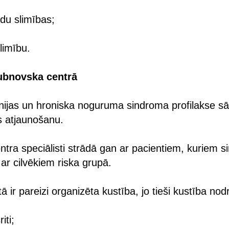
adu slimības;
limību.
Bubnovska centrā
onijas un hroniska noguruma sindroma profilakse s
es atjaunošanu.
tra speciālisti strādā gan ar pacientiem, kuriem si
 ar cilvēkiem riska grupā.
 ir pareizi organizēta kustība, jo tieši kustība nod
iti;