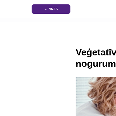
← ZINAS
Veģetatī
noguruma