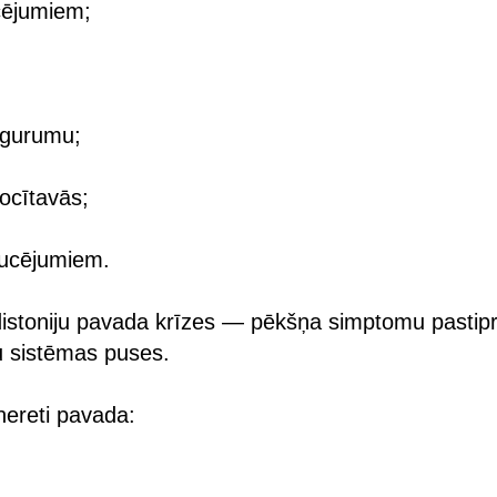
ucējumiem;
ogurumu;
locītavās;
aucējumiem.
 distoniju pavada krīzes — pēkšņa simptomu pastip
u sistēmas puses.
nereti pavada: