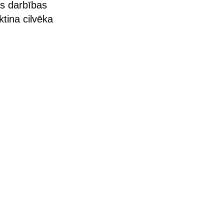
as darbības
tina cilvēka