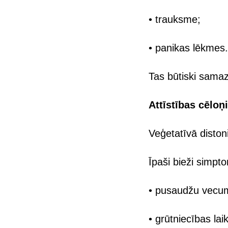
• trauksme;
• panikas lēkmes.
Tas būtiski samaz
Attīstības cēloņi
Veģetatīvā distoni
Īpaši bieži simp
• pusaudžu vecu
• grūtniecības lai