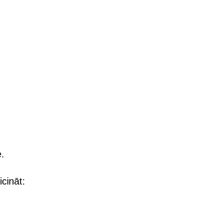
e.
icināt: