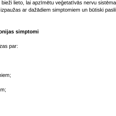
bieži lieto, lai apzīmētu veģetatīvās nervu sistēm
izpaužas ar dažādiem simptomiem un būtiski paslik
tonijas simptomi
dzas par:
;
miem;
em;