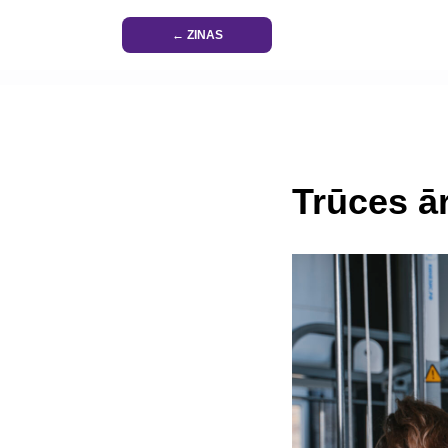
← ZINAS
Trūces ā