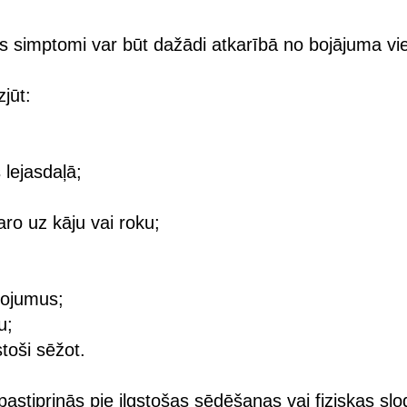
 simptomi var būt dažādi atkarībā no bojājuma vie
zjūt:
lejasdaļā;
aro uz kāju vai roku;
žojumus;
u;
stoši sēžot.
astiprinās pie ilgstošas sēdēšanas vai fiziskas slo