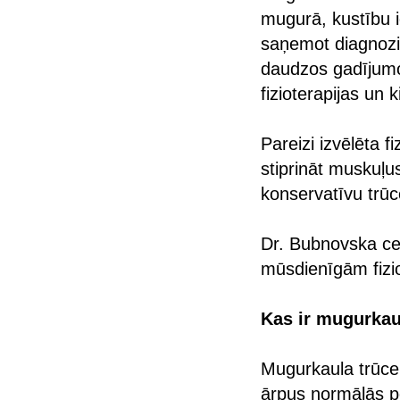
mugurā, kustību i
saņemot diagnozi 
daudzos gadījumo
fizioterapijas un 
Pareizi izvēlēta 
stiprināt muskuļu
konservatīvu trūc
Dr. Bubnovska ce
mūsdienīgām fizio
Kas ir mugurkau
Mugurkaula trūce 
ārpus normālās po