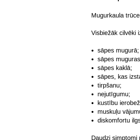
Mugurkaula trūces
Visbiežāk cilvēki i
sāpes mugurā;
sāpes muguras 
sāpes kaklā;
sāpes, kas izst
tirpšanu;
nejutīgumu;
kustību ierobe
muskuļu vājum
diskomfortu ilg
Daudzi simptomi p