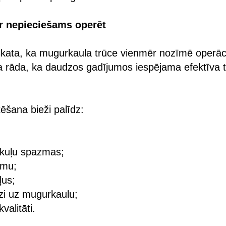
ēr nepieciešams operēt
skata, ka mugurkaula trūce vienmēr nozīmē operāc
a rāda, ka daudzos gadījumos iespējama efektīva 
ēšana bieži palīdz:
kuļu spazmas;
umu;
ļus;
zi uz mugurkaulu;
valitāti.