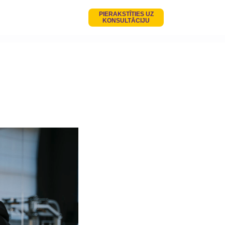
PIERAKSTĪTIES UZ
KONSULTĀCIJU