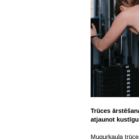
Trūces ārstēšana
atjaunot kustīg
Mugurkaula trūce