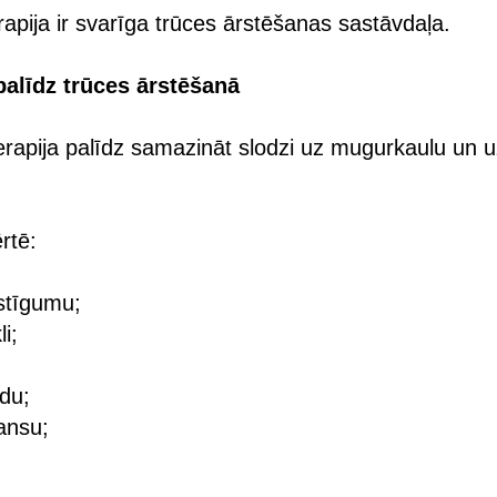
erapija ir svarīga trūces ārstēšanas sastāvdaļa.
 palīdz trūces ārstēšanā
erapija palīdz samazināt slodzi uz mugurkaulu un 
ērtē:
stīgumu;
i;
du;
ansu;