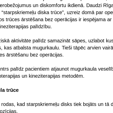
erobežojumus un diskomfortu ikdienā. Daudzi Rīgas
“starpskriemeļu diska trūce”, uzreiz domā par ope
s trūces ārstēšana bez operācijas ir iespējama a
kineziterapijas palīdzību.
fiziskā aktivitāte palīdz samazināt sāpes, uzlabot k
s, kas atbalsta mugurkaulu. Tieši tāpēc arvien vairā
es ārstēšanu bez operācijas.
ntrs palīdz pacientiem atjaunot mugurkaula veselī
terapijas un kineziterapijas metodēm.
la trūce
rodas, kad starpskriemeļu disks tiek bojāts un tā d
zīcijas.