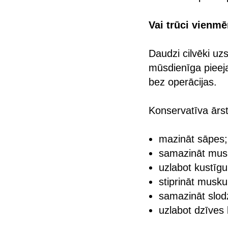
Vai trūci vienm
Daudzi cilvēki uz
mūsdienīga pieej
bez operācijas.
Konservatīva ārst
mazināt sāpes;
samazināt mus
uzlabot kustīg
stiprināt musku
samazināt slod
uzlabot dzīves k