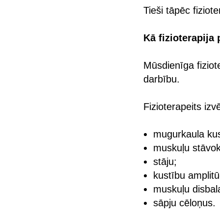
Tieši tāpēc fiziot
Kā fizioterapija
Mūsdienīga fiziot
darbību.
Fizioterapeits izv
mugurkaula ku
muskuļu stāvokl
stāju;
kustību amplitū
muskuļu disbal
sāpju cēloņus.