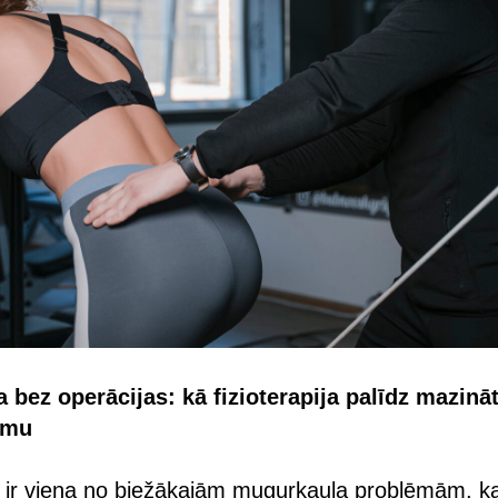
 bez operācijas: kā fizioterapija palīdz mazinā
umu
 ir viena no biežākajām mugurkaula problēmām, ka