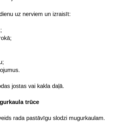
dienu uz nerviem un izraisīt:
;
rokā;
u;
žojumus.
das jostas vai kakla daļā.
gurkaula trūce
eids rada pastāvīgu slodzi mugurkaulam.