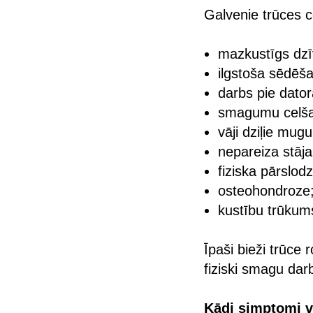
Galvenie trūces cē
mazkustīgs dzī
ilgstoša sēdēš
darbs pie dator
smagumu celš
vāji dziļie mug
nepareiza stāja
fiziska pārslodz
osteohondroze
kustību trūkum
Īpaši bieži trūce 
fiziski smagu dar
Kādi simptomi v