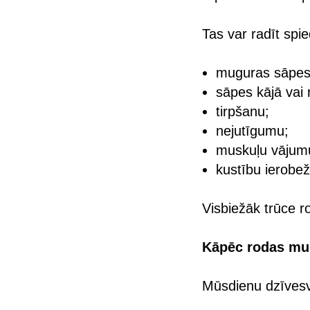
Tas var radīt spie
muguras sāpes
sāpes kājā vai 
tirpšanu;
nejutīgumu;
muskuļu vājum
kustību ierobe
Visbiežāk trūce ro
Kāpēc rodas mu
Mūsdienu dzīvesv