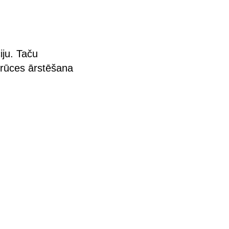
iju. Taču
trūces ārstēšana