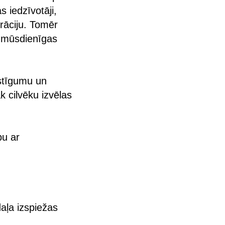
 iedzīvotāji,
rāciju. Tomēr
r mūsdienīgas
ustīgumu un
k cilvēku izvēlas
bu ar
aļa izspiežas