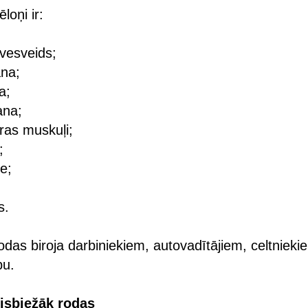
loņi ir:
vesveids;
ana;
a;
ana;
uras muskuļi;
;
e;
;
s.
rodas biroja darbiniekiem, autovadītājiem, celtnieki
bu.
isbiežāk rodas