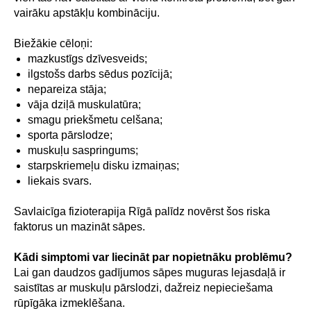
vairāku apstākļu kombināciju.
Biežākie cēloņi:
mazkustīgs dzīvesveids;
ilgstošs darbs sēdus pozīcijā;
nepareiza stāja;
vāja dziļā muskulatūra;
smagu priekšmetu celšana;
sporta pārslodze;
muskuļu saspringums;
starpskriemeļu disku izmaiņas;
liekais svars.
Savlaicīga fizioterapija Rīgā palīdz novērst šos riska
faktorus un mazināt sāpes.
Kādi simptomi var liecināt par nopietnāku problēmu?
Lai gan daudzos gadījumos sāpes muguras lejasdaļā ir
saistītas ar muskuļu pārslodzi, dažreiz nepieciešama
rūpīgāka izmeklēšana.