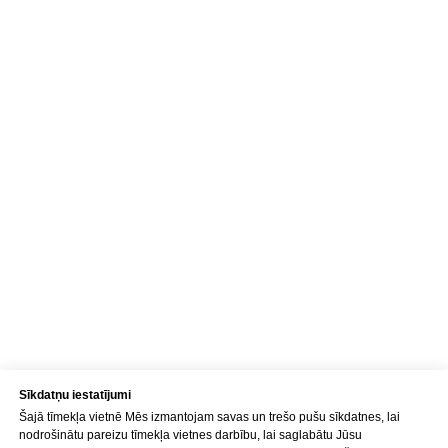
Adrese
Brīvības gatve 214B,
Rīga, Latvija
Kā nokļūt
Tālrunis
+371 23 271 732
E-pasts
info@bubnovsky.lv
P–Pk : 8.00–22.00
S : 9.00–18.00
Sv : 10.00–15.00
Sīkdatņu iestatījumi
Šajā tīmekļa vietnē Mēs izmantojam savas un trešo pušu sīkdatnes, lai
Konfidencialitātes politika
nodrošinātu pareizu tīmekļa vietnes darbību, lai saglabātu Jūsu