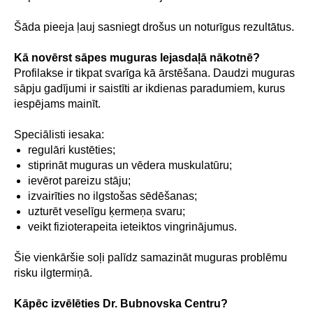
Šāda pieeja ļauj sasniegt drošus un noturīgus rezultātus.
Kā novērst sāpes muguras lejasdaļā nākotnē?
Profilakse ir tikpat svarīga kā ārstēšana. Daudzi muguras
sāpju gadījumi ir saistīti ar ikdienas paradumiem, kurus
iespējams mainīt.
Speciālisti iesaka:
regulāri kustēties;
stiprināt muguras un vēdera muskulatūru;
ievērot pareizu stāju;
izvairīties no ilgstošas sēdēšanas;
uzturēt veselīgu ķermeņa svaru;
veikt fizioterapeita ieteiktos vingrinājumus.
Šie vienkāršie soļi palīdz samazināt muguras problēmu
risku ilgtermiņā.
Kāpēc izvēlēties Dr. Bubnovska Centru?