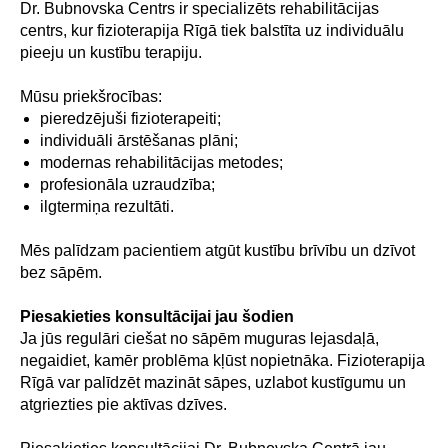
Dr. Bubnovska Centrs ir specializēts rehabilitācijas
centrs, kur fizioterapija Rīgā tiek balstīta uz individuālu
pieeju un kustību terapiju.
Mūsu priekšrocības:
pieredzējuši fizioterapeiti;
individuāli ārstēšanas plāni;
modernas rehabilitācijas metodes;
profesionāla uzraudzība;
ilgtermiņa rezultāti.
Mēs palīdzam pacientiem atgūt kustību brīvību un dzīvot
bez sāpēm.
Piesakieties konsultācijai jau šodien
Ja jūs regulāri ciešat no sāpēm muguras lejasdaļā,
negaidiet, kamēr problēma kļūst nopietnāka. Fizioterapija
Rīgā var palīdzēt mazināt sāpes, uzlabot kustīgumu un
atgriezties pie aktīvas dzīves.