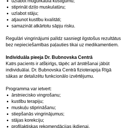
uzlabot mugurkaula kustīgumu;
stiprināt dziļo muskulatūru;
uzlabot stāju;
atjaunot kustību kvalitāti;
samazināt atkārtotu sāpju risku.
Regulāri vingrinājumi palīdz sasniegt ilgstošus rezultātus
bez nepieciešamības paļauties tikai uz medikamentiem.
Individuāla pieeja Dr. Bubnovska Centrā
Katrs pacients ir atšķirīgs, tāpēc arī ārstēšanai jābūt
individuālai. Dr. Bubnovska Centrā fizioterapija Rīgā
sākas ar detalizētu funkcionālo izvērtējumu.
Programma var ietvert:
ārstniecisko vingrošanu;
kustību terapiju;
muskuļu stiprināšanu;
stiepšanās vingrinājumus;
stājas korekciju;
profilaktiskas rekomendācijas ikdienai.