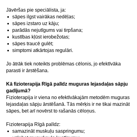
Jāvēršas pie speciālista, ja:
sāpes ilgst vairākas nedēļas;
sāpes izstaro uz kāju;
parādās nejutīgums vai tirpšana;
kustības kļūst ierobežotas;
sāpes traucē gulēt;
simptomi atkārtojas regulāri.
Jo ātrāk tiek noteikts problēmas cēlonis, jo efektīvāka
parasti ir ārstēšana.
Kā fizioterapija Rīgā palīdz muguras lejasdaļas sāpju
gadījumā?
Fizioterapija ir viena no efektīvākajām metodēm muguras
lejasdaļas sāpju ārstēšanā. Tās mērķis ir ne tikai mazināt
sāpes, bet arī novērst to rašanās cēloņus.
Fizioterapija Rīgā palīdz:
samazināt muskuļu saspringumu;