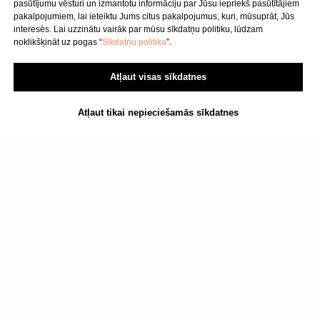
Pakalpojuma sniegšanas noteikumi
pasūtījumu vēsturi un izmantotu informāciju par Jūsu iepriekš pasūtītājiem
pakalpojumiem, lai ieteiktu Jums citus pakalpojumus, kuri, mūsuprāt, Jūs
interesēs. Lai uzzinātu vairāk par mūsu sīkdatņu politiku, lūdzam
noklikšķināt uz pogas “
Sīkdatņu politika
”.
SIA "KINEZIS", Reģ. numurs
40203177590
Medicīnas iestādes kods
Atļaut visas sīkdatnes
010001956
Fizioterapeits Rīgā | Dr. Bubnovska
Atļaut tikai nepieciešamās sīkdatnes
centrs
© 2023. Visas tiesības aizsargātas.
Dr. Bubnovska centrs Rīgā
Lasiet arī: