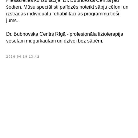
Piesakieties konsultācijai Dr. Bubnovska Centrā jau
šodien. Mūsu speciālisti palīdzēs noteikt sāpju cēloni un
izstrādās individuālu rehabilitācijas programmu tieši
jums.
Dr. Bubnovska Centrs Rīgā - profesionāla fizioterapija
veselam mugurkaulam un dzīvei bez sāpēm.
2026-04-19 13:42