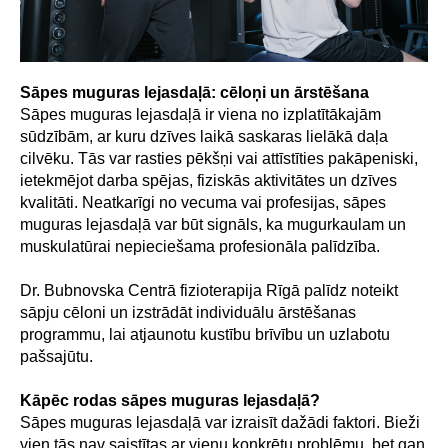
Sāpes muguras lejasdaļā: cēloņi un ārstēšana
Sāpes muguras lejasdaļā ir viena no izplatītākajām
sūdzībām, ar kuru dzīves laikā saskaras lielākā daļa
cilvēku. Tās var rasties pēkšņi vai attīstīties pakāpeniski,
ietekmējot darba spējas, fiziskās aktivitātes un dzīves
kvalitāti. Neatkarīgi no vecuma vai profesijas, sāpes
muguras lejasdaļā var būt signāls, ka mugurkaulam un
muskulatūrai nepieciešama profesionāla palīdzība.
Dr. Bubnovska Centrā fizioterapija Rīgā palīdz noteikt
sāpju cēloni un izstrādāt individuālu ārstēšanas
programmu, lai atjaunotu kustību brīvību un uzlabotu
pašsajūtu.
Kāpēc rodas sāpes muguras lejasdaļā?
Sāpes muguras lejasdaļā var izraisīt dažādi faktori. Bieži
vien tās nav saistītas ar vienu konkrētu problēmu, bet gan