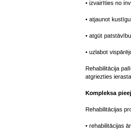
• izvairīties no inv
• atjaunot kustīg
• atgūt patstāvību
• uzlabot vispārējo
Rehabilitācija pa
atgriezties ierast
Kompleksa pieej
Rehabilitācijas pr
• rehabilitācijas ār