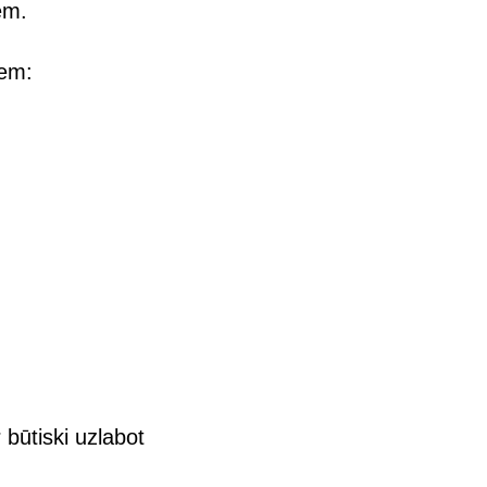
em.
iem:
 būtiski uzlabot