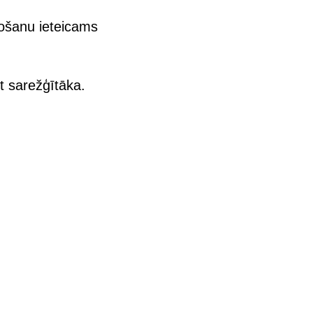
rošanu ieteicams
t sarežģītāka.