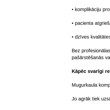
• komplikāciju pro
• pacienta atgrie
• dzīves kvalitāt
Bez profesionālas
pašārstēšanās var
Kāpēc svarīgi re
Mugurkaula kompre
Jo agrāk tiek uzsā