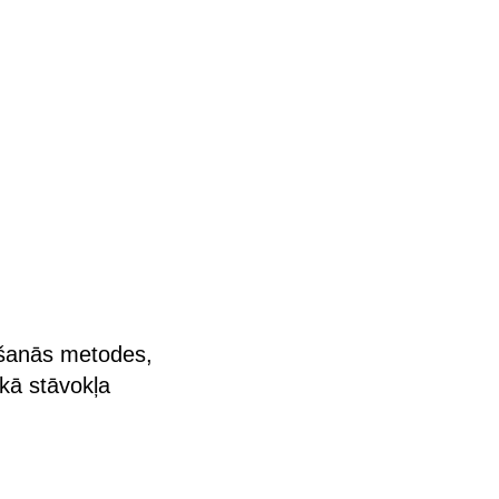
ošanās metodes,
skā stāvokļa