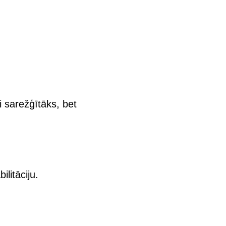
 sarežģītāks, bet
litāciju.