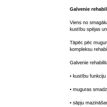
Galvenie rehabi
Viens no smagāka
kustību spējas un 
Tāpēc pēc mugurka
kompleksu rehabili
Galvenie rehabilit
• kustību funkcij
• muguras smadz
• sāpju mazināša