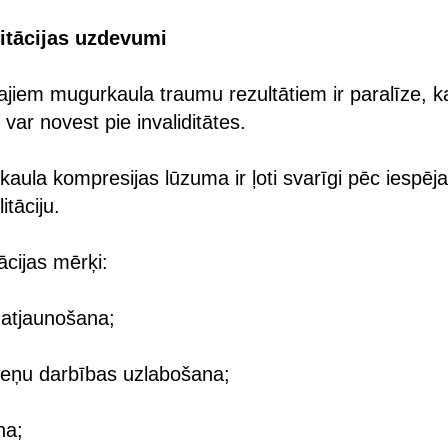
litācijas uzdevumi
jiem mugurkaula traumu rezultātiem ir paralīze, k
var novest pie invaliditātes.
ula kompresijas lūzuma ir ļoti svarīgi pēc iespēj
tāciju.
ācijas mērķi:
u atjaunošana;
eņu darbības uzlabošana;
na;