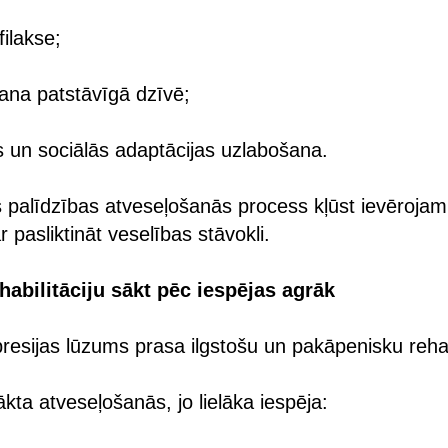
filakse;
šana patstāvīgā dzīvē;
es un sociālās adaptācijas uzlabošana.
 palīdzības atveseļošanās process kļūst ievērojami
 pasliktināt veselības stāvokli.
habilitāciju sākt pēc iespējas agrāk
sijas lūzums prasa ilgstošu un pakāpenisku rehabi
kta atveseļošanās, jo lielāka iespēja: