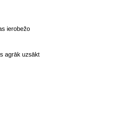
as ierobežo
as agrāk uzsākt