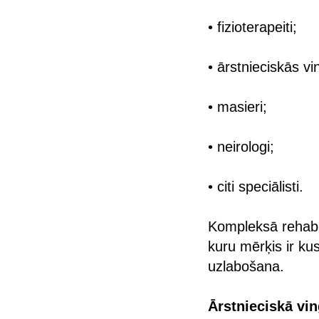
• fizioterapeiti;
• ārstnieciskās vi
• masieri;
• neirologi;
• citi speciālisti.
Kompleksā rehabi
kuru mērķis ir ku
uzlabošana.
Ārstnieciskā vi