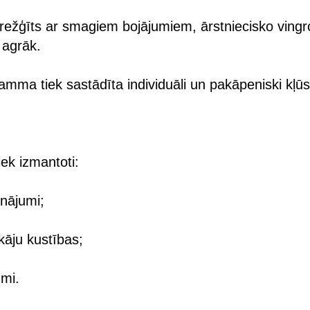
režģīts ar smagiem bojājumiem, ārstniecisko ving
 agrāk.
mma tiek sastādīta individuāli un pakāpeniski kļūs
iek izmantoti:
inājumi;
kāju kustības;
umi.