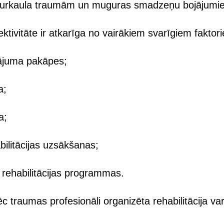
gurkaula traumām un muguras smadzeņu bojājumi
ktivitāte ir atkarīga no vairākiem svarīgiem faktor
ājuma pakāpes;
a;
a;
bilitācijas uzsākšanas;
s rehabilitācijas programmas.
ēc traumas profesionāli organizēta rehabilitācija var