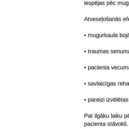
iespējas pēc mu
Atveseļošanās efe
• mugurkaula boj
• traumas senum
• pacienta vecum
• savlaicīgas reha
• pareizi izvēlēta
Pat ilgāku laiku p
pacienta stāvokli.