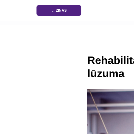
← ZINAS
Rehabili
lūzuma