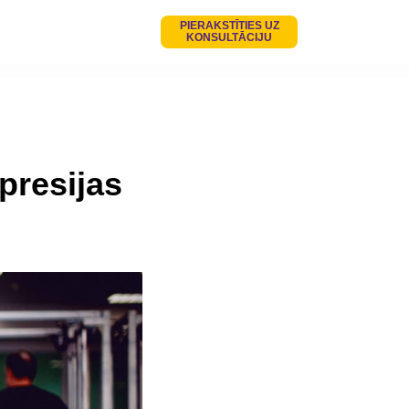
PIERAKSTĪTIES UZ
KONSULTĀCIJU
presijas