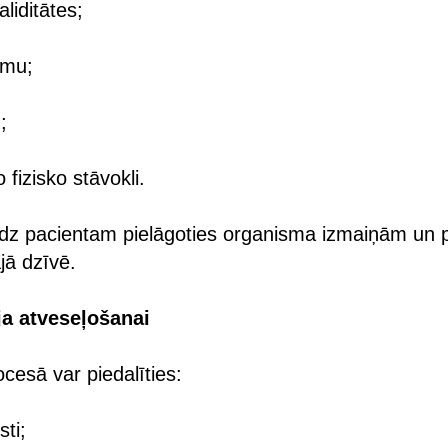
aliditātes;
umu;
;
 fizisko stāvokli.
līdz pacientam pielāgoties organisma izmaiņām un 
ajā dzīvē.
a atveseļošanai
ocesā var piedalīties:
sti;