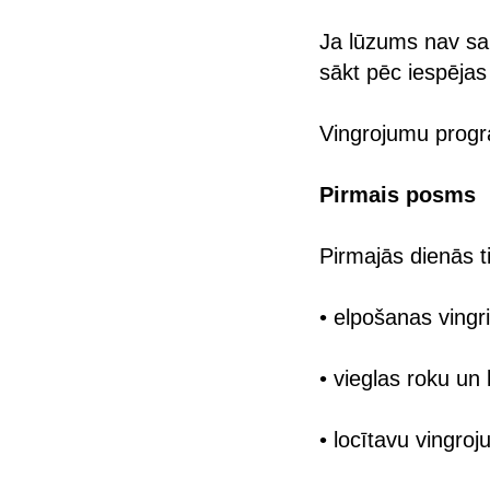
Ja lūzums nav sa
sākt pēc iespējas
Vingrojumu progra
Pirmais posms
Pirmajās dienās t
• elpošanas vingr
• vieglas roku un 
• locītavu vingroj