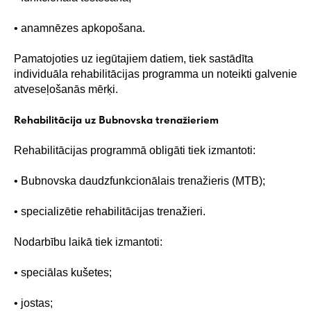
• anamnēzes apkopošana.
Pamatojoties uz iegūtajiem datiem, tiek sastādīta
individuāla rehabilitācijas programma un noteikti galvenie
atveseļošanās mērķi.
Rehabilitācija uz Bubnovska trenažieriem
Rehabilitācijas programmā obligāti tiek izmantoti:
• Bubnovska daudzfunkcionālais trenažieris (MTB);
• specializētie rehabilitācijas trenažieri.
Nodarbību laikā tiek izmantoti:
• speciālas kušetes;
• jostas;