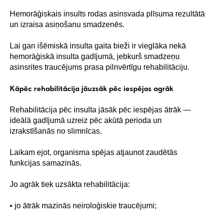
Hemorāģiskais insults rodas asinsvada plīsuma rezultātā
un izraisa asiņošanu smadzenēs.
Lai gan išēmiskā insulta gaita bieži ir vieglāka nekā
hemorāģiskā insulta gadījumā, jebkurš smadzeņu
asinsrites traucējums prasa pilnvērtīgu rehabilitāciju.
Kāpēc rehabilitācija jāuzsāk pēc iespējas agrāk
Rehabilitācija pēc insulta jāsāk pēc iespējas ātrāk —
ideālā gadījumā uzreiz pēc akūtā perioda un
izrakstīšanās no slimnīcas.
Laikam ejot, organisma spējas atjaunot zaudētās
funkcijas samazinās.
Jo agrāk tiek uzsākta rehabilitācija:
• jo ātrāk mazinās neiroloģiskie traucējumi;