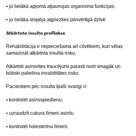
• jo lielākā apjomā atjaunojas organisma funkcijas;
• jo lielāka iespēja atgriezties pilnvērtīgā dzīvē.
Atkārtota insulta profilakse
Rehabilitācija ir nepieciešama arī cilvēkiem, kuri vēlas
samazināt atkārtota insulta risku.
Atkārtoti asinsrites traucējumi parasti norit smagāk un
būtiski palielina invaliditātes risku.
Pacientiem pēc insulta īpaši svarīgi ir:
• kontrolēt asinsspiedienu;
• uzraudzīt cukura līmeni asinīs;
• kontrolēt holesterīna līmeni;