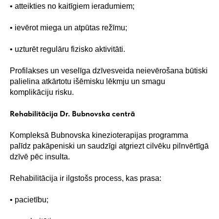
• atteikties no kaitīgiem ieradumiem;
• ievērot miega un atpūtas režīmu;
• uzturēt regulāru fizisko aktivitāti.
Profilakses un veselīga dzīvesveida neievērošana būtiski
palielina atkārtotu išēmisku lēkmju un smagu
komplikāciju risku.
Rehabilitācija Dr. Bubnovska centrā
Kompleksā Bubnovska kinezioterapijas programma
palīdz pakāpeniski un saudzīgi atgriezt cilvēku pilnvērtīgā
dzīvē pēc insulta.
Rehabilitācija ir ilgstošs process, kas prasa:
• pacietību;