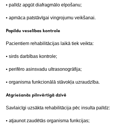
• palīdz apgūt diafragmālo elpošanu;
• apmāca patstāvīgai vingrojumu veikšanai.
Papildu veselības kontrole
Pacientiem rehabilitācijas laikā tiek veikta:
• sirds darbības kontrole;
• perifēro asinsvadu ultrasonogrāfija;
• organisma funkcionālā stāvokļa uzraudzība.
Atgriešanās pilnvērtīgā dzīvē
Savlaicīgi uzsākta rehabilitācija pēc insulta palīdz:
• atjaunot zaudētās organisma funkcijas;