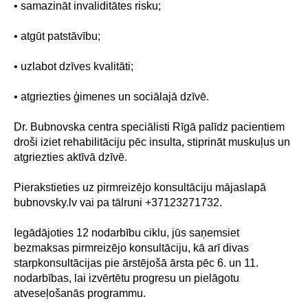
• samazināt invaliditātes risku;
• atgūt patstāvību;
• uzlabot dzīves kvalitāti;
• atgriezties ģimenes un sociālajā dzīvē.
Dr. Bubnovska centra speciālisti Rīgā palīdz pacientiem
droši iziet rehabilitāciju pēc insulta, stiprināt muskuļus un
atgriezties aktīvā dzīvē.
Pierakstieties uz pirmreizējo konsultāciju mājaslapā
bubnovsky.lv vai pa tālruni +37123271732.
Iegādājoties 12 nodarbību ciklu, jūs saņemsiet
bezmaksas pirmreizējo konsultāciju, kā arī divas
starpkonsultācijas pie ārstējošā ārsta pēc 6. un 11.
nodarbības, lai izvērtētu progresu un pielāgotu
atveseļošanās programmu.