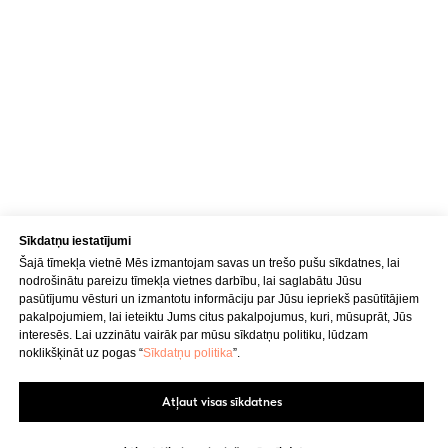
Sīkdatņu iestatījumi
Šajā tīmekļa vietnē Mēs izmantojam savas un trešo pušu sīkdatnes, lai
nodrošinātu pareizu tīmekļa vietnes darbību, lai saglabātu Jūsu
pasūtījumu vēsturi un izmantotu informāciju par Jūsu iepriekš pasūtītājiem
pakalpojumiem, lai ieteiktu Jums citus pakalpojumus, kuri, mūsuprāt, Jūs
interesēs. Lai uzzinātu vairāk par mūsu sīkdatņu politiku, lūdzam
noklikšķināt uz pogas “
Sīkdatņu politika
”.
Atļaut visas sīkdatnes