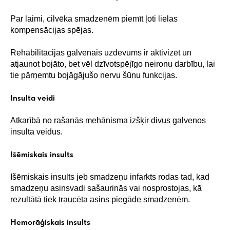
Par laimi, cilvēka smadzenēm piemīt ļoti lielas
kompensācijas spējas.
Rehabilitācijas galvenais uzdevums ir aktivizēt un
atjaunot bojāto, bet vēl dzīvotspējīgo neironu darbību, lai
tie pārņemtu bojāgājušo nervu šūnu funkcijas.
Insulta veidi
Atkarībā no rašanās mehānisma izšķir divus galvenos
insulta veidus.
Išēmiskais insults
Išēmiskais insults jeb smadzeņu infarkts rodas tad, kad
smadzeņu asinsvadi sašaurinās vai nosprostojas, kā
rezultātā tiek traucēta asins piegāde smadzenēm.
Hemorāģiskais insults