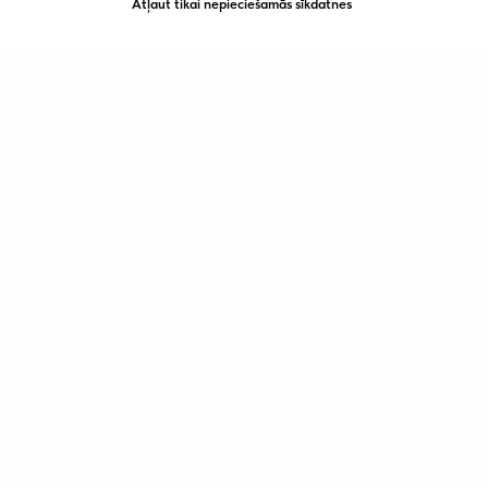
Atļaut tikai nepieciešamās sīkdatnes
Lasiet arī: