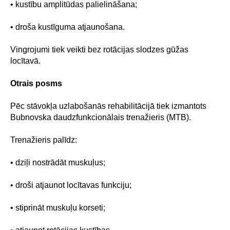
• kustību amplitūdas palielināšana;
• droša kustīguma atjaunošana.
Vingrojumi tiek veikti bez rotācijas slodzes gūžas
locītavā.
Otrais posms
Pēc stāvokļa uzlabošanās rehabilitācijā tiek izmantots
Bubnovska daudzfunkcionālais trenažieris (MTB).
Trenažieris palīdz:
• dziļi nostrādāt muskuļus;
• droši atjaunot locītavas funkciju;
• stiprināt muskuļu korseti;