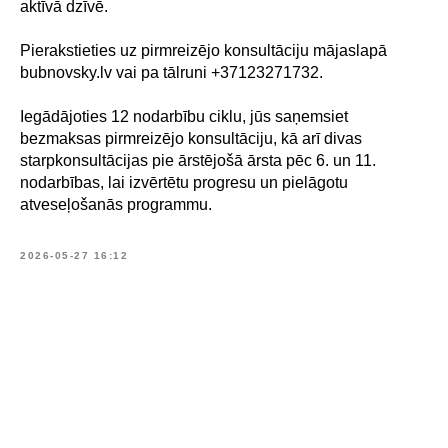
aktīvā dzīvē.
Pierakstieties uz pirmreizējo konsultāciju mājaslapā
bubnovsky.lv vai pa tālruni +37123271732.
Iegādājoties 12 nodarbību ciklu, jūs saņemsiet
bezmaksas pirmreizējo konsultāciju, kā arī divas
starpkonsultācijas pie ārstējošā ārsta pēc 6. un 11.
nodarbības, lai izvērtētu progresu un pielāgotu
atveseļošanās programmu.
2026-05-27 16:12