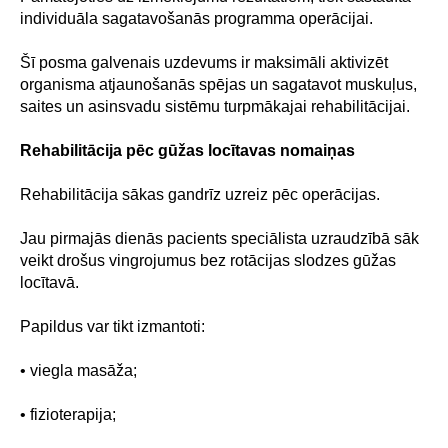
individuāla sagatavošanās programma operācijai.
Šī posma galvenais uzdevums ir maksimāli aktivizēt
organisma atjaunošanās spējas un sagatavot muskuļus,
saites un asinsvadu sistēmu turpmākajai rehabilitācijai.
Rehabilitācija pēc gūžas locītavas nomaiņas
Rehabilitācija sākas gandrīz uzreiz pēc operācijas.
Jau pirmajās dienās pacients speciālista uzraudzībā sāk
veikt drošus vingrojumus bez rotācijas slodzes gūžas
locītavā.
Papildus var tikt izmantoti:
• viegla masāža;
• fizioterapija;