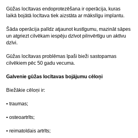
Gūžas locītavas endoprotezēšana ir operācija, kuras
laikā bojātā locītava tiek aizstāta ar mākslīgu implantu.
Šāda operācija palīdz atjaunot kustīgumu, mazināt sāpes
un atgriezt cilvēkam iespēju dzīvot pilnvērtīgu un aktīvu
dzīvi.
Gūžas locītavas problēmas īpaši bieži sastopamas
cilvēkiem pēc 50 gadu vecuma.
Galvenie gūžas locītavas bojājumu cēloņi
Biežākie cēloņi ir:
• traumas;
• osteoartrīts;
• reimatoīdais artrīts;