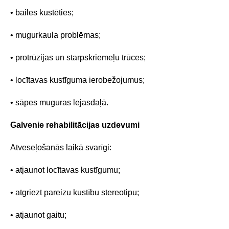
• bailes kustēties;
• mugurkaula problēmas;
• protrūzijas un starpskriemeļu trūces;
• locītavas kustīguma ierobežojumus;
• sāpes muguras lejasdaļā.
Galvenie rehabilitācijas uzdevumi
Atveseļošanās laikā svarīgi:
• atjaunot locītavas kustīgumu;
• atgriezt pareizu kustību stereotipu;
• atjaunot gaitu;