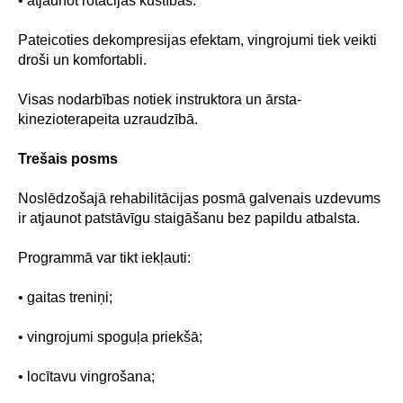
• atjaunot rotācijas kustības.
Pateicoties dekompresijas efektam, vingrojumi tiek veikti
droši un komfortabli.
Visas nodarbības notiek instruktora un ārsta-
kinezioterapeita uzraudzībā.
Trešais posms
Noslēdzošajā rehabilitācijas posmā galvenais uzdevums
ir atjaunot patstāvīgu staigāšanu bez papildu atbalsta.
Programmā var tikt iekļauti:
• gaitas treniņi;
• vingrojumi spoguļa priekšā;
• locītavu vingrošana;