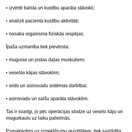
• izvērtē balsta un kustību aparāta stāvokli;
• analizē pacienta kustību aktivitāti;
• nosaka organisma fiziskās iespējas.
Īpaša uzmanība tiek pievērsta:
• muguras un jostas daļas muskuļiem;
• veselās kājas stāvoklim;
• sirds un asinsvadu sistēmas darbībai;
• asinsvadu un saišu aparāta stāvoklim.
Tas ir svarīgi, jo pēc operācijas slodze uz veselo kāju un
mugurkaulu uz laiku palielinās.
Pamatojoties uz izmeklējumu rezultātiem, tiek sastādīta