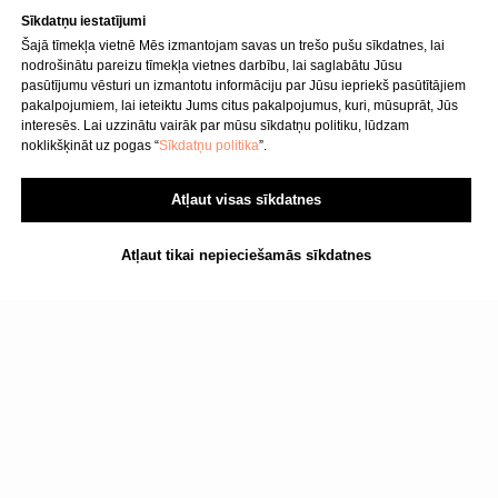
Sīkdatņu iestatījumi
Šajā tīmekļa vietnē Mēs izmantojam savas un trešo pušu sīkdatnes, lai
nodrošinātu pareizu tīmekļa vietnes darbību, lai saglabātu Jūsu
pasūtījumu vēsturi un izmantotu informāciju par Jūsu iepriekš pasūtītājiem
pakalpojumiem, lai ieteiktu Jums citus pakalpojumus, kuri, mūsuprāt, Jūs
interesēs. Lai uzzinātu vairāk par mūsu sīkdatņu politiku, lūdzam
noklikšķināt uz pogas “
Sīkdatņu politika
”.
Atļaut visas sīkdatnes
Atļaut tikai nepieciešamās sīkdatnes