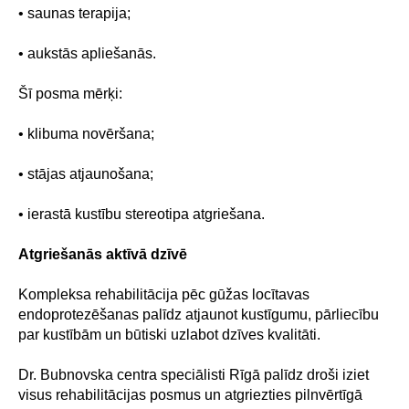
• saunas terapija;
• aukstās apliešanās.
Šī posma mērķi:
• klibuma novēršana;
• stājas atjaunošana;
• ierastā kustību stereotipa atgriešana.
Atgriešanās aktīvā dzīvē
Kompleksa rehabilitācija pēc gūžas locītavas
endoprotezēšanas palīdz atjaunot kustīgumu, pārliecību
par kustībām un būtiski uzlabot dzīves kvalitāti.
Dr. Bubnovska centra speciālisti Rīgā palīdz droši iziet
visus rehabilitācijas posmus un atgriezties pilnvērtīgā