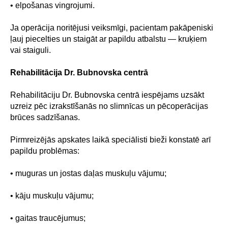
• elpošanas vingrojumi.
Ja operācija noritējusi veiksmīgi, pacientam pakāpeniski
ļauj piecelties un staigāt ar papildu atbalstu — kruķiem
vai staiguli.
Rehabilitācija Dr. Bubnovska centrā
Rehabilitāciju Dr. Bubnovska centrā iespējams uzsākt
uzreiz pēc izrakstīšanās no slimnīcas un pēcoperācijas
brūces sadzīšanas.
Pirmreizējās apskates laikā speciālisti bieži konstatē arī
papildu problēmas:
• muguras un jostas daļas muskuļu vājumu;
• kāju muskuļu vājumu;
• gaitas traucējumus;