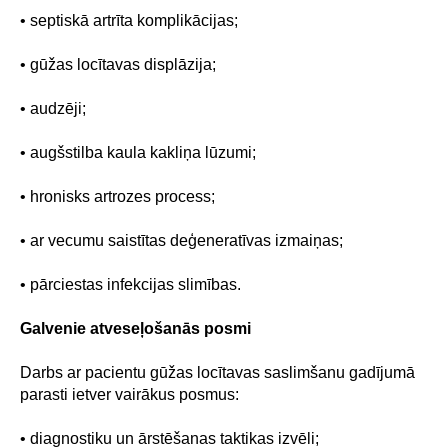
• septiskā artrīta komplikācijas;
• gūžas locītavas displāzija;
• audzēji;
• augšstilba kaula kakliņa lūzumi;
• hronisks artrozes process;
• ar vecumu saistītas deģeneratīvas izmaiņas;
• pārciestas infekcijas slimības.
Galvenie atveseļošanās posmi
Darbs ar pacientu gūžas locītavas saslimšanu gadījumā
parasti ietver vairākus posmus:
• diagnostiku un ārstēšanas taktikas izvēli;