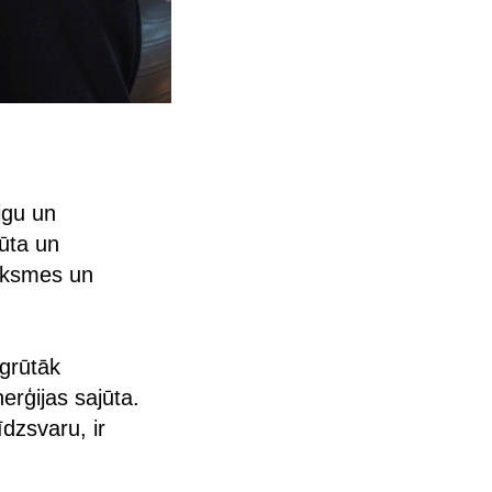
igu un
ūta un
auksmes un
 grūtāk
erģijas sajūta.
dzsvaru, ir