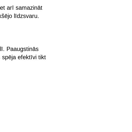
bet arī samazināt
šējo līdzsvaru.
lī. Paaugstinās
pēja efektīvi tikt