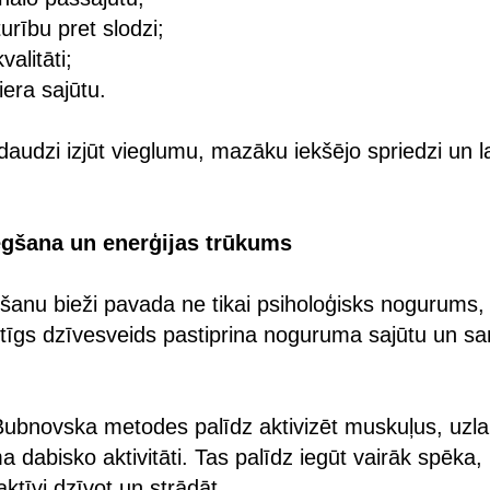
urību pret slodzi;
alitāti;
iera sajūtu.
audzi izjūt vieglumu, mazāku iekšējo spriedzi un 
gšana un enerģijas trūkums
anu bieži pavada ne tikai psiholoģisks nogurums, b
tīgs dzīvesveids pastiprina noguruma sajūtu un sa
bnovska metodes palīdz aktivizēt muskuļus, uzlabo
a dabisko aktivitāti. Tas palīdz iegūt vairāk spēka,
aktīvi dzīvot un strādāt.