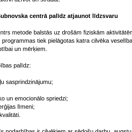
ubnovska centrā palīdz atjaunot līdzsvaru
trs metode balstās uz drošām fiziskām aktivitātēm
 programmas tiek pielāgotas katra cilvēka veselība
votībai un mērķiem.
ības palīdz:
u sasprindzinājumu;
ko un emocionālo spriedzi;
rģijas līmeni;
valitāti.
īs nodarbības ir cilvēkiem ar sēdošu darbu, augstu