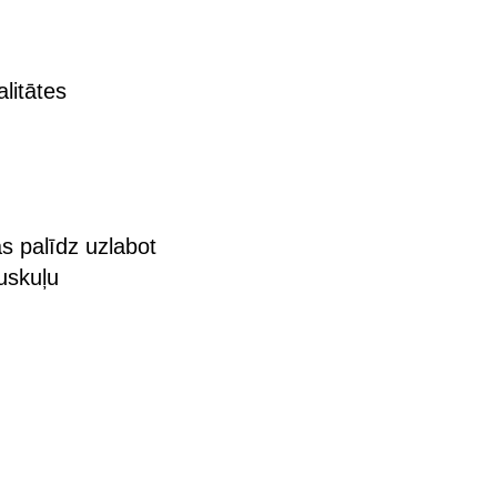
litātes
s palīdz uzlabot
uskuļu