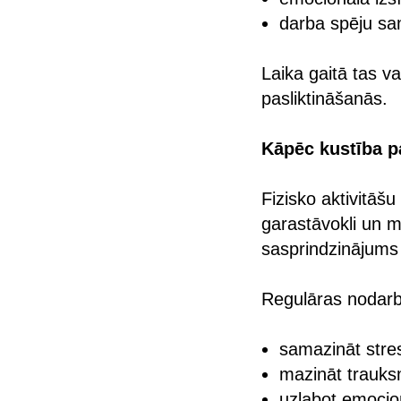
darba spēju s
Laika gaitā tas v
pasliktināšanās.
Kāpēc kustība p
Fizisko aktivitāš
garastāvokli un m
sasprindzinājums
Regulāras nodarb
samazināt stres
mazināt trauks
uzlabot emocio