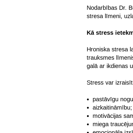
Nodarbības Dr. Bu
stresa līmeni, uz
Kā stress ietekm
Hroniska stresa l
trauksmes līmenis
galā ar ikdienas
Stress var izraisīt
pastāvīgu nog
aizkaitināmību;
motivācijas sa
miega traucēj
emocionāla izs