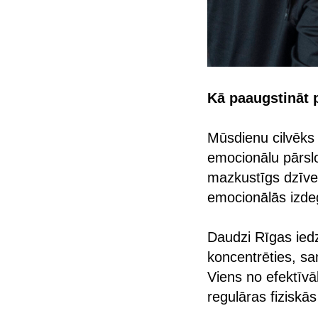
Kā paaugstināt p
Mūsdienu cilvēks 
emocionālu pārsl
mazkustīgs dzīve
emocionālās izde
Daudzi Rīgas iedz
koncentrēties, sa
Viens no efektīvā
regulāras fiziskās