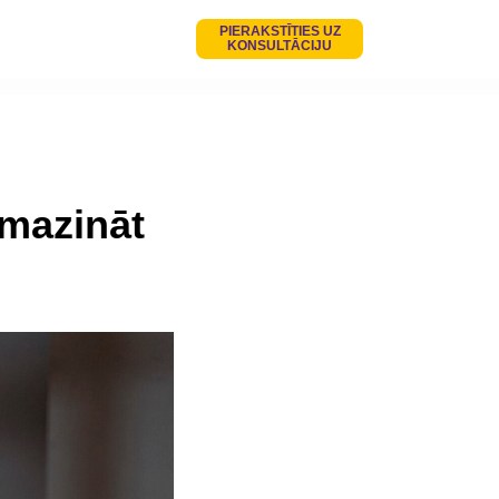
PIERAKSTĪTIES UZ
KONSULTĀCIJU
amazināt