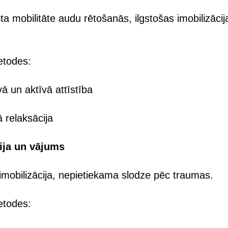
ta mobilitāte audu rētošanās, ilgstošas imobilizācij
etodes:
ā un aktīvā attīstība
 relaksācija
fija un vājums
 imobilizācija, nepietiekama slodze pēc traumas.
etodes: