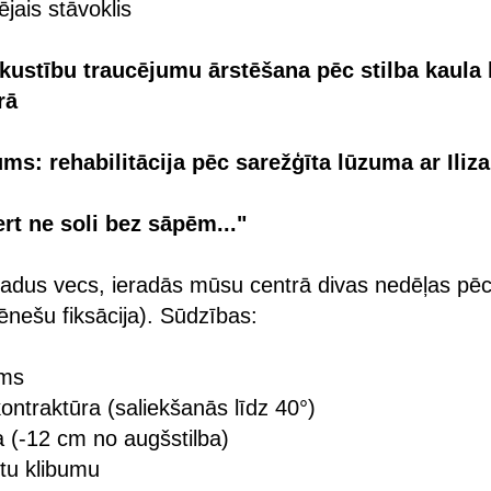
ējais stāvoklis
kustību traucējumu ārstēšana pēc stilba kaula 
rā
ums: rehabilitācija pēc sarežģīta lūzuma ar Iliz
rt ne soli bez sāpēm..."
adus vecs, ieradās mūsu centrā divas nedēļas pēc 
nešu fiksācija). Sūdzības:
ums
kontraktūra (saliekšanās līdz 40°)
a (-12 cm no augšstilba)
ītu klibumu