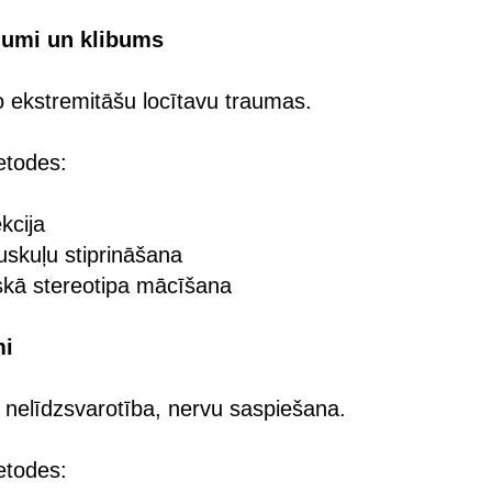
ējumi un klibums
 ekstremitāšu locītavu traumas.
etodes:
kcija
uskuļu stiprināšana
skā stereotipa mācīšana
mi
 nelīdzsvarotība, nervu saspiešana.
etodes: