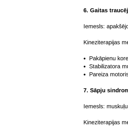
6. Gaitas trauc
Iemesls: apakšējo
Kineziterapijas m
Pakāpienu kore
Stabilizatora m
Pareiza motori
7. Sāpju sindro
Iemesls: muskuļu
Kineziterapijas m