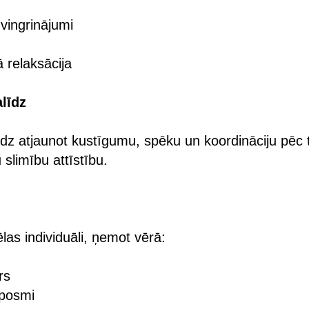
vingrinājumi
 relaksācija
alīdz
līdz atjaunot kustīgumu, spēku un koordināciju pē
slimību attīstību.
as individuāli, ņemot vērā:
rs
 posmi