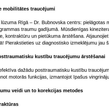
e mobilitātes traucējumi
c lūzuma Rīgā – Dr. Bubnovska centrs: pielāgotas m
grammas traumu gadījumā. Mūsdienīgas kineziter
e, kontraktūru un pietūkuma ārstēšana. Atjaunojiet p
ā! Pierakstieties uz diagnostisko izmeklējumu jau š
posttraumatisku kustību traucējumu ārstēšanai
r efektīva dažādu posttraumatisku kustību traucēju
aunot motorās funkcijas, izmantojot īpašus vingrinā
jumu veidi un to korekcijas metodes
raktūras