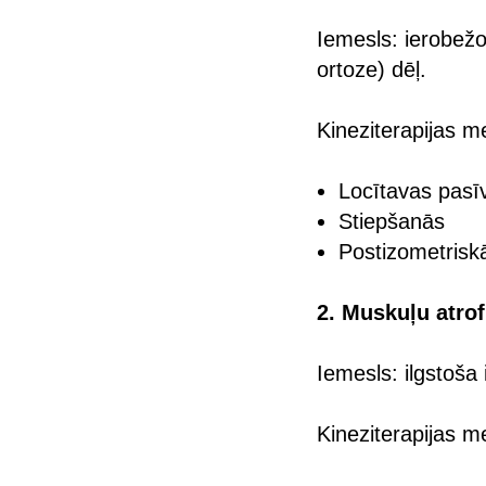
Iemesls: ierobežo
ortoze) dēļ.
Kineziterapijas m
Locītavas pasīv
Stiepšanās
Postizometriskā
2. Muskuļu atro
Iemesls: ilgstoša
Kineziterapijas m