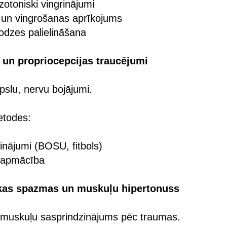
zotoniski vingrinājumi
 un vingrošanas aprīkojums
odzes palielināšana
 un propriocepcijas traucējumi
pslu, nervu bojājumi.
etodes:
inājumi (BOSU, fitbols)
 apmācība
skas spazmas un muskuļu hipertonuss
s muskuļu sasprindzinājums pēc traumas.