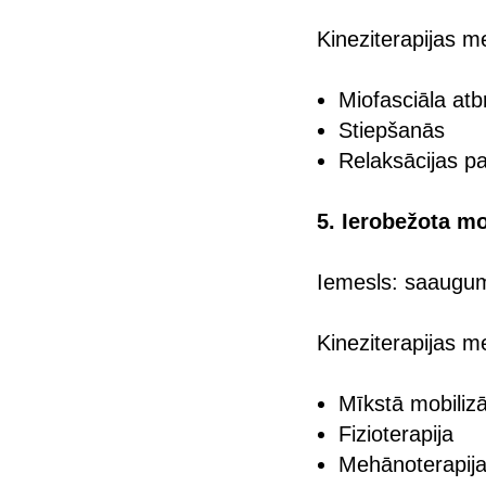
Kineziterapijas m
Miofasciāla at
Stiepšanās
Relaksācijas p
5. Ierobežota mo
Iemesls: saaugumi
Kineziterapijas m
Mīkstā mobilizā
Fizioterapija
Mehānoterapija