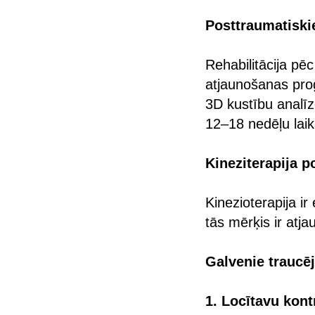
Posttraumatiski
Rehabilitācija pē
atjaunošanas pro
3D kustību analīz
12–18 nedēļu laik
Kineziterapija 
Kinezioterapija i
tās mērķis ir atj
Galvenie traucē
1. Locītavu kont