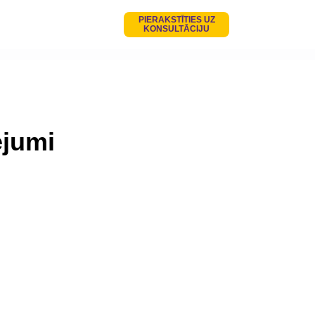
PIERAKSTĪTIES UZ
KONSULTĀCIJU
ējumi