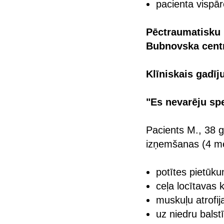
pacienta vispār
Pēctraumatisku 
Bubnovska cent
Klīniskais gadīj
"Es nevarēju spe
Pacients M., 38 g
izņemšanas (4 mē
potītes pietūk
ceļa locītavas 
muskuļu atrofij
uz niedru balst