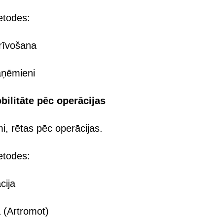
etodes:
brīvošana
aņēmieni
bilitāte pēc operācijas
, rētas pēc operācijas.
etodes:
cija
 (Artromot)