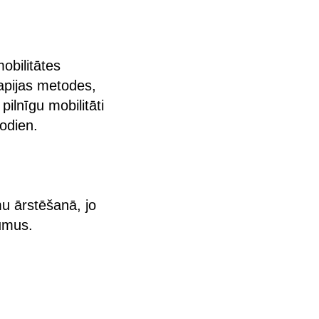
obilitātes
apijas metodes,
ilnīgu mobilitāti
odien.
mu ārstēšanā, jo
jumus.