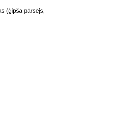
as (ģipša pārsējs,