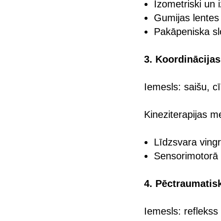
Izometriski un i
Gumijas lentes
Pakāpeniska sl
3. Koordinācijas
Iemesls: saišu, cī
Kineziterapijas m
Līdzsvara vingr
Sensorimotorā
4. Pēctraumati
Iemesls: refleks