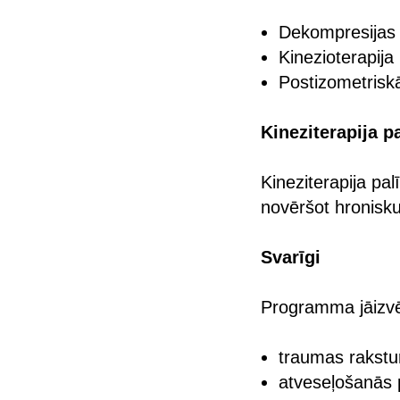
Dekompresijas 
Kinezioterapija
Postizometriskā
Kineziterapija p
Kineziterapija pa
novēršot hronisku 
Svarīgi
Programma jāizvēl
traumas rakstu
atveseļošanās