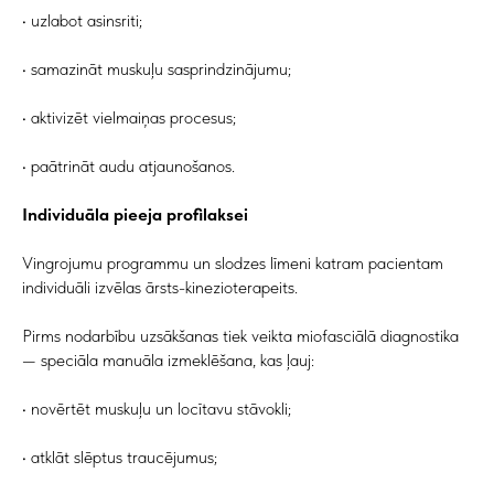
• uzlabot asinsriti;
• samazināt muskuļu sasprindzinājumu;
• aktivizēt vielmaiņas procesus;
• paātrināt audu atjaunošanos.
Individuāla pieeja profilaksei
Vingrojumu programmu un slodzes līmeni katram pacientam
individuāli izvēlas ārsts-kinezioterapeits.
Pirms nodarbību uzsākšanas tiek veikta miofasciālā diagnostika
— speciāla manuāla izmeklēšana, kas ļauj:
• novērtēt muskuļu un locītavu stāvokli;
• atklāt slēptus traucējumus;