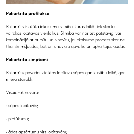
Poliartrīta profilakse
Poliartrīts ir akūta iekaisuma slimība, kuras laikā tiek skartas
vairākas locītavas vienlaikus. Slimība var noritēt patstāvīgi vai
kombinācijā ar bursītu un sinovītu, ja iekaisuma process skar ne
tikai skrimšļaudus, bet arī sinoviālo apvalku un apkārtējos audus.
Poliartrīta simptomi
Poliartrītu pavada izteiktas locītavu sāpes gan kustību laikā, gan
miera stāvoklī.
Visbiežāk novēro:
• sāpes locītavās;
• pietūkumu;
• ādas apsārtumu virs locītavām;