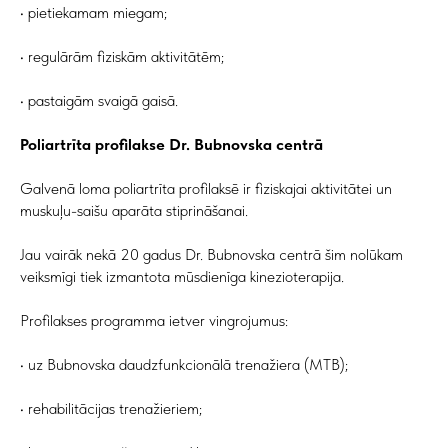
• pietiekamam miegam;
• regulārām fiziskām aktivitātēm;
• pastaigām svaigā gaisā.
Poliartrīta profilakse Dr. Bubnovska centrā
Galvenā loma poliartrīta profilaksē ir fiziskajai aktivitātei un
muskuļu-saišu aparāta stiprināšanai.
Jau vairāk nekā 20 gadus Dr. Bubnovska centrā šim nolūkam
veiksmīgi tiek izmantota mūsdienīga kinezioterapija.
Profilakses programma ietver vingrojumus:
• uz Bubnovska daudzfunkcionālā trenažiera (MTB);
• rehabilitācijas trenažieriem;