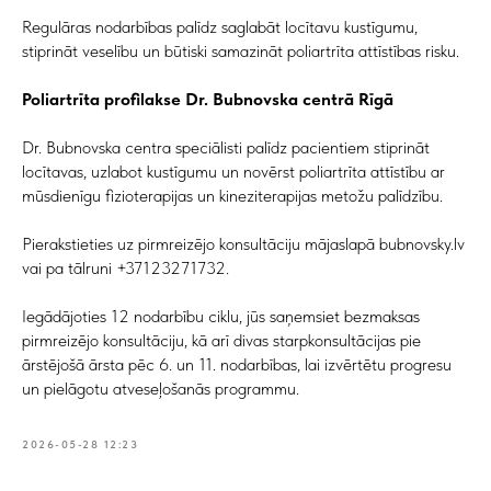
Regulāras nodarbības palīdz saglabāt locītavu kustīgumu,
stiprināt veselību un būtiski samazināt poliartrīta attīstības risku.
Poliartrīta profilakse Dr. Bubnovska centrā Rīgā
Dr. Bubnovska centra speciālisti palīdz pacientiem stiprināt
locītavas, uzlabot kustīgumu un novērst poliartrīta attīstību ar
mūsdienīgu fizioterapijas un kineziterapijas metožu palīdzību.
Pierakstieties uz pirmreizējo konsultāciju mājaslapā bubnovsky.lv
vai pa tālruni +37123271732.
Iegādājoties 12 nodarbību ciklu, jūs saņemsiet bezmaksas
pirmreizējo konsultāciju, kā arī divas starpkonsultācijas pie
ārstējošā ārsta pēc 6. un 11. nodarbības, lai izvērtētu progresu
un pielāgotu atveseļošanās programmu.
2026-05-28 12:23