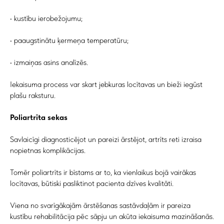
• kustību ierobežojumu;
• paaugstinātu ķermeņa temperatūru;
• izmaiņas asins analīzēs.
Iekaisuma process var skart jebkuras locītavas un bieži iegūst
plašu raksturu.
Poliartrīta sekas
Savlaicīgi diagnosticējot un pareizi ārstējot, artrīts reti izraisa
nopietnas komplikācijas.
Tomēr poliartrīts ir bīstams ar to, ka vienlaikus bojā vairākas
locītavas, būtiski pasliktinot pacienta dzīves kvalitāti.
Viena no svarīgākajām ārstēšanas sastāvdaļām ir pareiza
kustību rehabilitācija pēc sāpju un akūta iekaisuma mazināšanās.