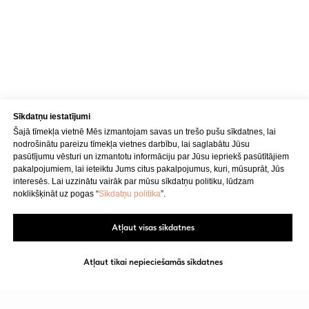
Medicīnas iestādes kods 010001956
Fizioterapeits Rīgā | Dr. Bubnovska
centrs
© 2023. Visas tiesības aizsargātas.
Dr. Bubnovska centrs Rīgā
Sīkdatņu iestatījumi
Šajā tīmekļa vietnē Mēs izmantojam savas un trešo pušu sīkdatnes, lai
nodrošinātu pareizu tīmekļa vietnes darbību, lai saglabātu Jūsu
pasūtījumu vēsturi un izmantotu informāciju par Jūsu iepriekš pasūtītājiem
pakalpojumiem, lai ieteiktu Jums citus pakalpojumus, kuri, mūsuprāt, Jūs
interesēs. Lai uzzinātu vairāk par mūsu sīkdatņu politiku, lūdzam
noklikšķināt uz pogas “
Sīkdatņu politika
”.
Atļaut visas sīkdatnes
Atļaut tikai nepieciešamās sīkdatnes