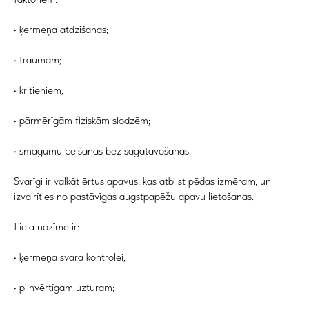
• ķermeņa atdzišanas;
• traumām;
• kritieniem;
• pārmērīgām fiziskām slodzēm;
• smagumu celšanas bez sagatavošanās.
Svarīgi ir valkāt ērtus apavus, kas atbilst pēdas izmēram, un
izvairīties no pastāvīgas augstpapēžu apavu lietošanas.
Liela nozīme ir:
• ķermeņa svara kontrolei;
• pilnvērtīgam uzturam;