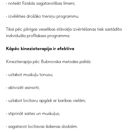
• noteikt fiziskās sagatavotības līmeni;
• izvēlēties drošāko treniņu programmu.
Tikai pēc pilnīgas veselības stāvokļa izvērtēšanas tiek sastādīta
individuāla profilakses programma.
Kāpēc kinezioterapija ir efektīva
Kineziterapija pēc Bubnovska metodes palīdz:
• uzlabot muskuļu tonusu;
• aktivizēt asinsriti;
• uzlabot locītavu apgādi ar barības vielām;
• stiprināt saites un muskuļus;
• sagatavot locītavas ikdienas slodzēm.