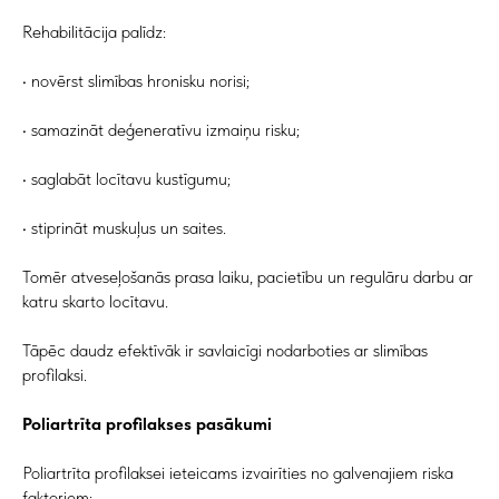
Rehabilitācija palīdz:
• novērst slimības hronisku norisi;
• samazināt deģeneratīvu izmaiņu risku;
• saglabāt locītavu kustīgumu;
• stiprināt muskuļus un saites.
Tomēr atveseļošanās prasa laiku, pacietību un regulāru darbu ar
katru skarto locītavu.
Tāpēc daudz efektīvāk ir savlaicīgi nodarboties ar slimības
profilaksi.
Poliartrīta profilakses pasākumi
Poliartrīta profilaksei ieteicams izvairīties no galvenajiem riska
faktoriem: