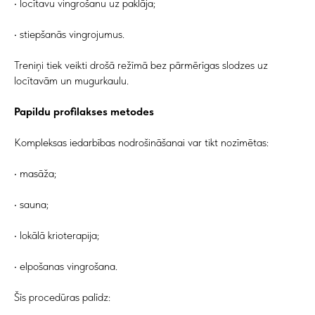
• locītavu vingrošanu uz paklāja;
• stiepšanās vingrojumus.
Treniņi tiek veikti drošā režīmā bez pārmērīgas slodzes uz
locītavām un mugurkaulu.
Papildu profilakses metodes
Kompleksas iedarbības nodrošināšanai var tikt nozīmētas:
• masāža;
• sauna;
• lokālā krioterapija;
• elpošanas vingrošana.
Šīs procedūras palīdz: