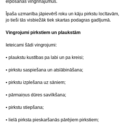
elpošanas vingrinājumus.
Īpaša uzmanība jāpievērš roku un kāju pirkstu locītavām,
jo tieši tās visbiežāk tiek skartas podagras gadījumā.
Vingrojumi pirkstiem un plaukstām
Ieteicami šādi vingrojumi:
• plaukstu kustības pa labi un pa kreisi;
• pirkstu saspiešana un atslābināšana;
• pirkstu izplešana uz sāniem;
• pārmaiņus dūres savilkšana;
• pirkstu stiepšana;
• lielā pirksta pieskaršanās pārējiem pirkstiem;