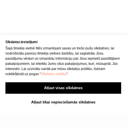
010001956
Fizioterapeits Rīgā | Dr. Bubnovska
centrs
© 2023. Visas tiesības aizsargātas.
Dr. Bubnovska centrs Rīgā
Sīkdatņu iestatījumi
Šajā tīmekļa vietnē Mēs izmantojam savas un trešo pušu sīkdatnes, lai
nodrošinātu pareizu tīmekļa vietnes darbību, lai saglabātu Jūsu
pasūtījumu vēsturi un izmantotu informāciju par Jūsu iepriekš pasūtītājiem
pakalpojumiem, lai ieteiktu Jums citus pakalpojumus, kuri, mūsuprāt, Jūs
interesēs. Lai uzzinātu vairāk par mūsu sīkdatņu politiku, lūdzam
noklikšķināt uz pogas “
Sīkdatņu politika
”.
Atļaut visas sīkdatnes
Atļaut tikai nepieciešamās sīkdatnes