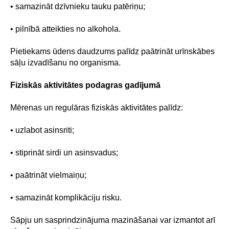
• samazināt dzīvnieku tauku patēriņu;
• pilnībā atteikties no alkohola.
Pietiekams ūdens daudzums palīdz paātrināt urīnskābes
sāļu izvadīšanu no organisma.
Fiziskās aktivitātes podagras gadījumā
Mērenas un regulāras fiziskās aktivitātes palīdz:
• uzlabot asinsriti;
• stiprināt sirdi un asinsvadus;
• paātrināt vielmaiņu;
• samazināt komplikāciju risku.
Sāpju un sasprindzinājuma mazināšanai var izmantot arī