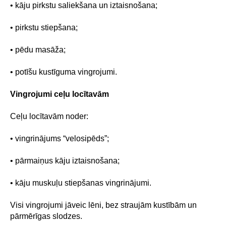
• kāju pirkstu saliekšana un iztaisnošana;
• pirkstu stiepšana;
• pēdu masāža;
• potīšu kustīguma vingrojumi.
Vingrojumi ceļu locītavām
Ceļu locītavām noder:
• vingrinājums “velosipēds”;
• pārmaiņus kāju iztaisnošana;
• kāju muskuļu stiepšanas vingrinājumi.
Visi vingrojumi jāveic lēni, bez straujām kustībām un
pārmērīgas slodzes.