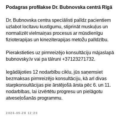
Podagras profilakse Dr. Bubnovska centrā Rīgā
Dr. Bubnovska centra speciālisti palīdz pacientiem
uzlabot locītavu kustīgumu, stiprināt muskuļus un
normalizēt vielmaiņas procesus ar mūsdienīgu
fizioterapijas un kineziterapijas metožu palīdzību.
Pierakstieties uz pirmreizējo konsultāciju mājaslapā
bubnovsky.lv vai pa tālruni +37123271732.
Iegādājoties 12 nodarbību ciklu, jūs saņemsiet
bezmaksas pirmreizējo konsultāciju, kā arī divas
starpkonsultācijas pie ārstējošā ārsta pēc 6. un 11.
nodarbības, lai izvērtētu progresu un pielāgotu
atveseļošanās programmu.
2026-05-28 12:20