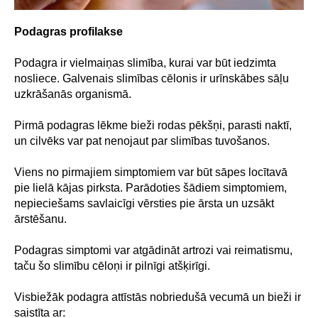
Podagras profilakse
Podagra ir vielmaiņas slimība, kurai var būt iedzimta
nosliece. Galvenais slimības cēlonis ir urīnskābes sāļu
uzkrāšanās organismā.
Pirmā podagras lēkme bieži rodas pēkšņi, parasti naktī,
un cilvēks var pat nenojaut par slimības tuvošanos.
Viens no pirmajiem simptomiem var būt sāpes locītavā
pie lielā kājas pirksta. Parādoties šādiem simptomiem,
nepieciešams savlaicīgi vērsties pie ārsta un uzsākt
ārstēšanu.
Podagras simptomi var atgādināt artrozi vai reimatismu,
taču šo slimību cēloņi ir pilnīgi atšķirīgi.
Visbiežāk podagra attīstās nobriedušā vecumā un bieži ir
saistīta ar: